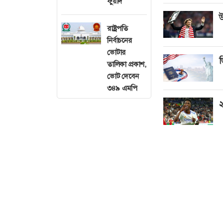
ফুয়াদ
উ
রাষ্ট্রপতি
নির্বাচনের
ভোটার
ভ
তালিকা প্রকাশ,
ভোট দেবেন
৩৪৯ এমপি
২