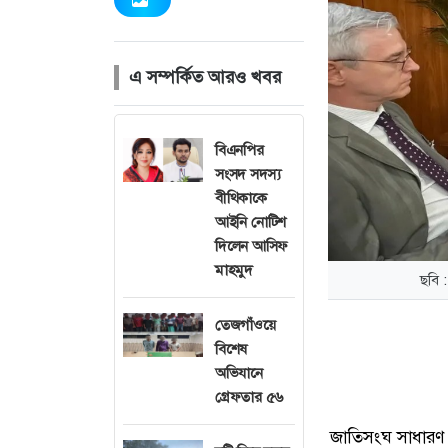
এ সম্পর্কিত আরও খবর
বিএনপির
সংসদ সদস্য
বীথিকাকে
আইনি নোটিশ
দিলেন আসিফ
মাহমুদ
ছবি :
তেজগাঁওয়ে
বিশেষ
অভিযানে
গ্রেফতার ৫৬
জাতিসংঘ সাধারণ 