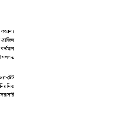
রণ করেন।
ব্রাজিল
 বর্তমান
 কৌশলগত
্যা-টেট
 নিয়মিত
ে সরাসরি