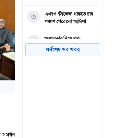
এখনও ‘সিঙ্গেল’ থাকতে চান
৩
পঞ্চাশ পেরোনো আমিশা
অস্ত্রভান্ডার নিয়ে তথ্য
৪
ফাঁসকারীদের কারাদণ্ডের
সর্বশেষ সব খবর
হুঁশিয়ারি ট্রাম্পের
বিএনপির সংসদ সদস্য
৫
বীথিকাকে আইনি নোটিশ
দিলেন আসিফ মাহমুদ
নতুন বিশ্বরেকর্ড গড়লেন জস
৬
বাটলার
 সমর্থন