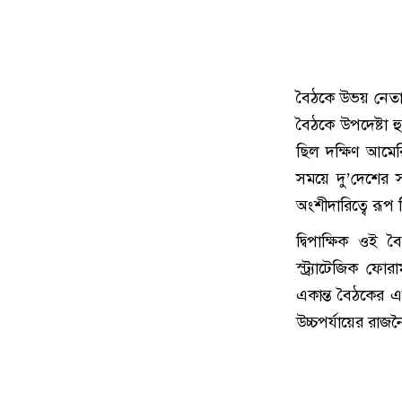
বৈঠকে উভয় নেতা ব
বৈঠকে উপদেষ্টা হ
ছিল দক্ষিণ আমেরি
সময়ে দু’দেশের স
অংশীদারিত্বে রূপ ন
দ্বিপাক্ষিক ওই 
স্ট্র্যাটেজিক ফোর
একান্ত বৈঠকের একট
উচ্চপর্যায়ের র