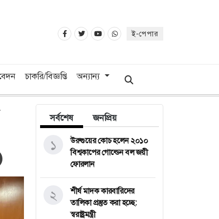
ই-পেপার
িবেদন
চাকরি/বিজ্ঞপ্তি
অন্যান্য
সর্বশেষ
জনপ্রিয়
উরুগুয়ের কোচ হলেন ২০১০
১
বিশ্বকাপের গোল্ডেন বল জয়ী
ফোরলান
শীর্ষ মাদক কারবারিদের
২
তালিকা প্রস্তুত করা হচ্ছে:
স্বরাষ্ট্রমন্ত্রী