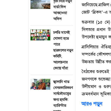
বৃষ্টি নিয়ে নতুন
জানিয়েছে ব্রাজিল
বার্তা দিল
জোট ‘ব্রিকস’-এ অন
আবহাওয়া
অফিস
শুক্রবার (১৫ মে)
সিলভার প্রধান উপ
চলতি মাসেই
উপদেষ্টা হুমায়ুন
ঘোষণা হতে
পারে
ব্রাসিলিয়ার ঐতি
ছাত্রদলের নতুন
সম্পর্কের কৌশলগ
কমিটি,
উচ্চতায় উন্নীত ক
আলোচনার
কেন্দ্রে যাঁরা
বৈঠকের শুরুতেই উ
জনগণকে শুভেচ্ছা
জ্বালানি খাত
উদীয়মান ও গুরুত
বেসরকারিকরণ
ক্রমবর্ধমান ভূমিক
সার্বভৌমত্বের
জন্য হুমকি:
আরও পড়ুন
ব্যারিস্টার