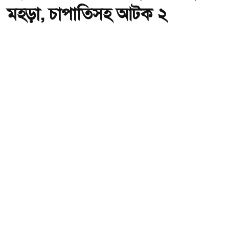
মহড়া, চাপাতিসহ আটক ২
অ-
অ+
পল্লবীতে কিশোর গ্যাংয়ের অস্ত্রের মহড়া, চাপাতিসহ আটক ২