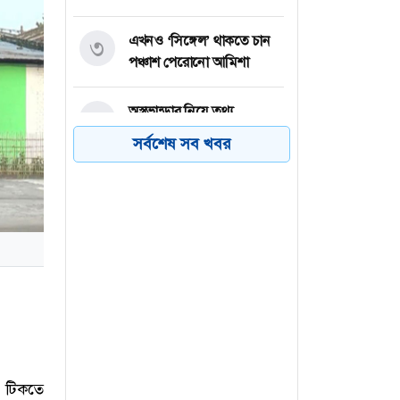
এখনও ‘সিঙ্গেল’ থাকতে চান
৩
পঞ্চাশ পেরোনো আমিশা
অস্ত্রভান্ডার নিয়ে তথ্য
৪
ফাঁসকারীদের কারাদণ্ডের
সর্বশেষ সব খবর
হুঁশিয়ারি ট্রাম্পের
বিএনপির সংসদ সদস্য
৫
বীথিকাকে আইনি নোটিশ
দিলেন আসিফ মাহমুদ
নতুন বিশ্বরেকর্ড গড়লেন জস
৬
বাটলার
য় টিকতে