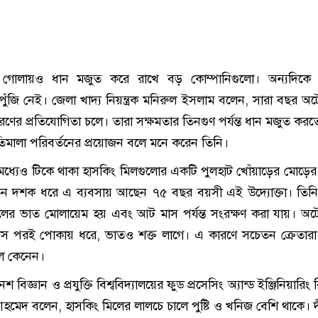
গোলায়ও ধান মজুত করে রাখে বড় কোম্পানিগুলো। অন্যদিকে 
ুঁজি নেই। জেলা খাদ্য নিয়ন্ত্রক মনিরুল ইসলাম বলেন, সারা বছর অ
ের প্রতিযোগিতা চলে। তারা সক্ষমতার তিনগুণ পর্যন্ত ধান মজুত করত
তিমালা পরিবর্তনের প্রয়োজন বলে মনে করেন তিনি।
 মধ্যেও টিকে থাকা হাসকিং মিলগুলোর একটি পুলহাট খোঁয়াড়ের মোড়ের
িন দশক ধরে এ ব্যবসায় আছেন ৭৫ বছর বয়সী এই উদ্যোক্তা। তিন
ালের ভাত মোলায়েম হয় এবং আট মাস পর্যন্ত সংরক্ষণ করা যায়। অ
মাস পরই পোকায় ধরে, ভাতও শক্ত লাগে। এ কারণে সচেতন ক্রেতা
ল কেনেন।
শ বিজ্ঞান ও প্রযুক্তি বিশ্ববিদ্যালয়ের ফুড প্রসেসিং অ্যান্ড ইঞ্জিনিয়ারিং
হমেদ বলেন, হাসকিং মিলের লালচে চালে পুষ্টি ও খনিজ বেশি থাকে। দ