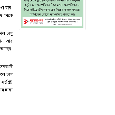
খা যায়,
ুষ থেকে
িল চালু
এখন আর
ে আছেন,
 সরকারি
হলে চাল
শ্লিষ্ট
াম টাকা