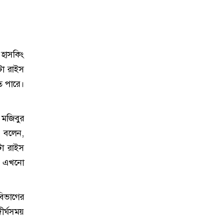
হাসকিং
টো রাইস
ে পারে।
 মজিবুর
ি বলেন,
টো রাইস
রা এখনো
 বিভাগের
ীর্ঘসময়