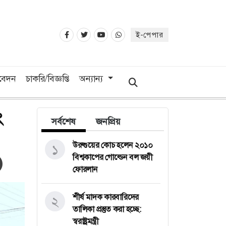
ই-পেপার
িবেদন
চাকরি/বিজ্ঞপ্তি
অন্যান্য
ং
সর্বশেষ
জনপ্রিয়
উরুগুয়ের কোচ হলেন ২০১০
১
বিশ্বকাপের গোল্ডেন বল জয়ী
ফোরলান
শীর্ষ মাদক কারবারিদের
২
তালিকা প্রস্তুত করা হচ্ছে:
স্বরাষ্ট্রমন্ত্রী