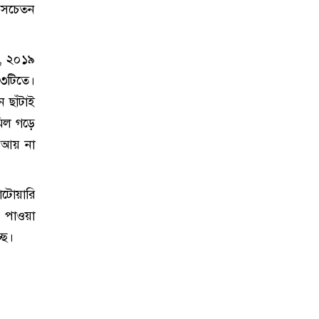
র সচেতন
ী, ২০১৯
৩টিতে।
 ছাঁটাই
িল গড়ে
ত আয় না
টোয়ারি
ণ পাওয়া
ছে।