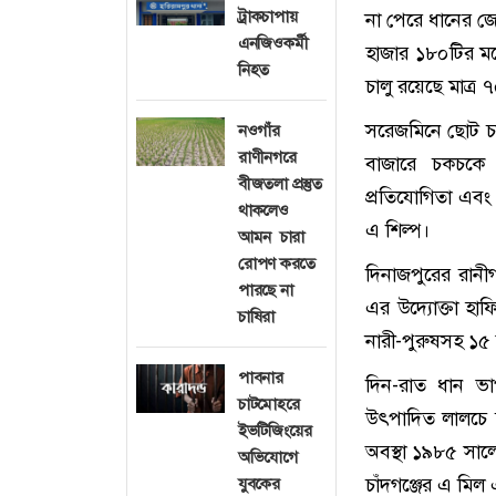
ট্রাকচাপায়
না পেরে ধানের জ
এনজিওকর্মী
হাজার ১৮০টির মধ্
নিহত
চালু রয়েছে মাত্র 
সরেজমিনে ছোট চা
নওগাঁর
রাণীনগরে
বাজারে চকচকে চ
বীজতলা প্রস্তুত
প্রতিযোগিতা এবং
থাকলেও
এ শিল্প।
আমন চারা
রোপণ করতে
দিনাজপুরের রানী
পারছে না
এর উদ্যোক্তা হ
চাষিরা
নারী-পুরুষসহ ১৫
পাবনার
দিন-রাত ধান ভ
চাটমোহরে
উৎপাদিত লালচে 
ইভটিজিংয়ের
অবস্থা ১৯৮৫ সাল
অভিযোগে
চাঁদগঞ্জের এ মিল
যুবকের