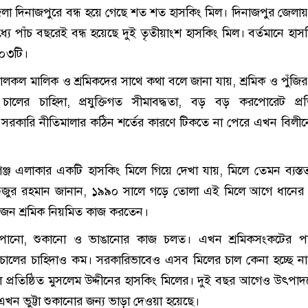
েলা দিনাজপুরে বন্ধ হয়ে গেছে শত শত হাসকিং মিল। দিনাজপুর জেলা
যে পাঁচ বছরেই বন্ধ হয়েছে দুই তৃতীয়াংশ হাসকিং মিল। বর্তমানে হাস
৭০৩টি।
লকল মালিক ও শ্রমিকদের সাথে কথা বলে জানা যায়, শ্রমিক ও পুঁজি
ালের চাহিদা, প্রযুক্তিগত সীমাবদ্ধতা, বড় বড় করপোরেট প্রতি
 সরকারি নীতিমালার কঠিন শর্তের কারণে টিকতে না পেরে এখন বিলী
গঞ্জ এলাকার একটি হাসকিং মিলে গিয়ে দেখা যায়, মিলে তেমন ব্যস্ত
াফিজুর রহমান জানান, ১৯৯০ সালে গড়ে তোলা এই মিলে আগে ধানের
 জন শ্রমিক নিয়মিত কাজ করতেন।
াপানো, শুকানো ও ভাঙানোর কাজ চলত। এখন শ্রমিকসংকটের পা
চালের চাহিদাও কম। সরকারিভাবেও এসব মিলের চাল কেনা হচ্ছে 
ে প্রতিষ্ঠিত মুসলেম উদ্দীনের হাসকিং মিলের। দুই বছর আগেও উৎপাদ
 এখন ভুট্টা শুকানোর জন্য ভাড়া দেওয়া হয়েছে।