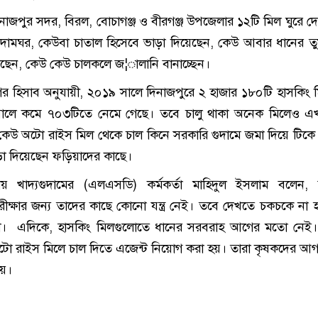
াজপুর সদর, বিরল, বোচাগঞ্জ ও বীরগঞ্জ উপজেলার ১২টি মিল ঘুরে দে
দামঘর, কেউবা চাতাল হিসেবে ভাড়া দিয়েছেন, কেউ আবার ধানের ত
রছেন, কেউ কেউ চালকলে জ¦ালানি বানাচ্ছেন।
গের হিসাব অনুযায়ী, ২০১৯ সালে দিনাজপুরে ২ হাজার ১৮০টি হাসকিং ম
সালে কমে ৭০৩টিতে নেমে গেছে। তবে চালু থাকা অনেক মিলেও 
কেউ অটো রাইস মিল থেকে চাল কিনে সরকারি গুদামে জমা দিয়ে টিক
ড়া দিয়েছেন ফড়িয়াদের কাছে।
ানীয় খাদ্যগুদামের (এলএসডি) কর্মকর্তা মাহিদুল ইসলাম বলেন,
পরীক্ষার জন্য তাদের কাছে কোনো যন্ত্র নেই। তবে দেখতে চকচকে না 
না। এদিকে, হাসকিং মিলগুলোতে ধানের সরবরাহ আগের মতো নেই। সং
, অটো রাইস মিলে চাল দিতে এজেন্ট নিয়োগ করা হয়। তারা কৃষকদের আগ
েয়।