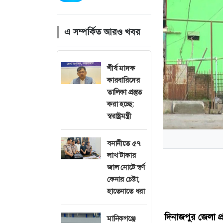
এ সম্পর্কিত আরও খবর
শীর্ষ মাদক
কারবারিদের
তালিকা প্রস্তুত
করা হচ্ছে:
স্বরাষ্ট্রমন্ত্রী
বনানীতে ৫৭
লাখ টাকার
জাল নোটে স্বর্ণ
কেনার চেষ্টা,
হাতেনাতে ধরা
দিনাজপুর জেলা প্
মানিকগঞ্জে