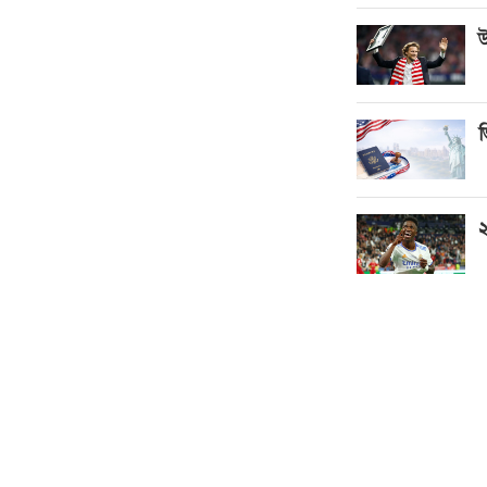
উ
ভ
২