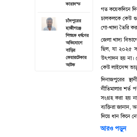
কারাদন্ড
গত কয়েকদিনে দিন
চালকলকে কেউ গু
চাঁদপুরের
গো-খাদ্য তৈরি ক
হাজীগঞ্জে
শিশুকে ধর্ষণের
জেলা খাদ্য বিভা
অভিযোগে
ছিল, যা ২০২৫ 
বাড়ির
কেয়ারটেকার
উৎপাদন হয় না। 
আটক
কেউ লাইসেন্স ভা
দিনাজপুরের স্থ
নীতিমালার শর্ত 
সংগ্রহ করা হয় 
ব্যক্তিরা জানান
দিয়ে ধান কিনে ন
আরও পড়ুন