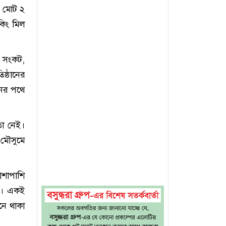
য় মোট ২
কিং মিল
র সংকট,
ষ্ঠানের
নের পথে
তা নেই।
 মৌসুমে
শাপাশি
না। একই
নে থাকা