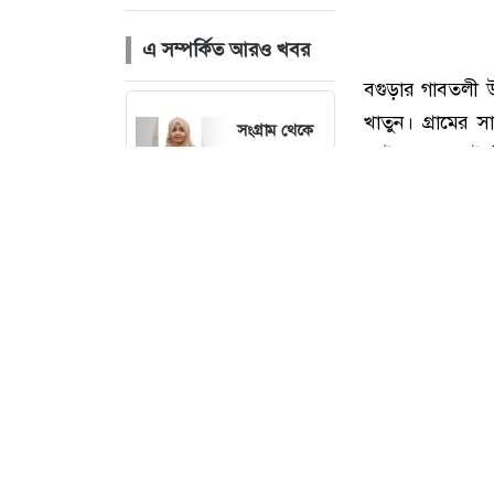
এ সম্পর্কিত আরও খবর
সংগ্রাম থেকে
বিশ্বসেরা
বিশ্ববিদ্যালয়ে:
বগুড়ার অনন্যা
খাতুনের
অনুপ্রেরণার
গল্প
ধুনটে সুপারিতে
সুদিনের স্বপ্ন
বুনছেন যমুনার
বাঁধে আশ্রিত
বগুড়ার গাবতলী 
বাস্তুহারা
নারীরা
খাতুন। গ্রামের 