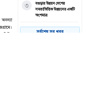
বগুড়ার উন্নয়ন দেশের
৩
সমতাভিত্তিক উন্নয়নের একটি
অংশমাত্র
রাজধানীতে ডিএমপির অভিযান
৪
সর্বশেষ সব খবর
: ২৪ ঘণ্টায় গ্রেফতার ৪৮৫
প্রত্যন্ত গ্রামাঞ্চলের
৫
শিক্ষাব্যবস্থার দুরবস্থা
রোমে বিমান বাংলাদেশের
৬
উড়োজাহাজে কারিগরি ত্রুটি
 অনন্যা
গ্রামে।