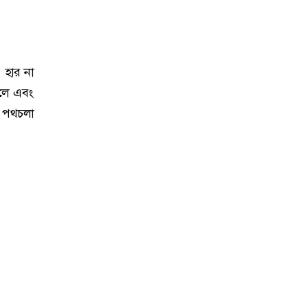
 হার না
াকলে এবং
ই পথচলা