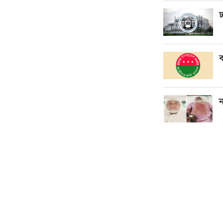
ঢ
ব
ন