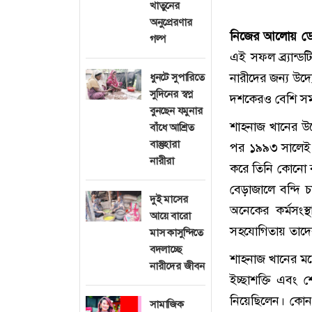
খাতুনের
অনুপ্রেরণার
নিজের আলোয় ডেস
গল্প
এই সফল ব্র্যান্ডট
নারীদের জন্য উদ্য
ধুনটে সুপারিতে
সুদিনের স্বপ্ন
দশকেরও বেশি সময়
বুনছেন যমুনার
শাহনাজ খানের উদ
বাঁধে আশ্রিত
বাস্তুহারা
পর ১৯৯৩ সালেই ত
নারীরা
করে তিনি কোনো 
বেড়াজালে বন্দি 
দুই মাসের
অনেকের কর্মসংস
আয়ে বারো
সহযোগিতায় তাদের
মাস কাসুন্দিতে
বদলাচ্ছে
শাহনাজ খানের মত
নারীদের জীবন
ইচ্ছাশক্তি এবং
নিয়েছিলেন। কোন
সামাজিক