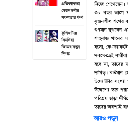
নিজে শেখেছেন। 
প্রতিবন্ধকতা
ভেঙ্গে স্বর্ণার
৩০ বছর আগে ফ্
সফলতার গল্প
সৃজনশীল শখের বহ
গুণমান বুঝবেন এ
কুশিকাটায়
শাহনাজ খানের স
সিনথিয়া
হলো, কে-ক্র্যাফট
জিমের নতুন
দিগন্ত
সবক্ষেত্রেই নারী
হবে না, তাদের জ
দায়িত্ব। বর্তমান প
উদ্যোক্তার সংখ
উদ্দেশ্যে তার পর
পরিশ্রম ছাড়া দীর
তাদের অবশ্যই বাজ
আরও পড়ুন