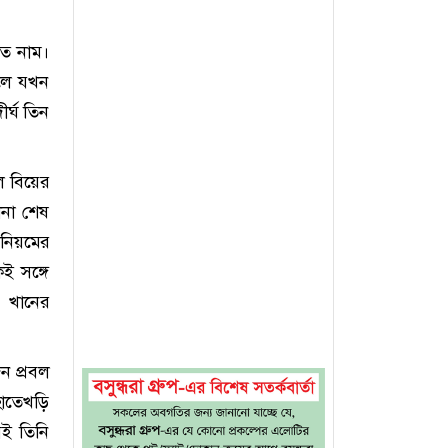
িত নাম।
সালে যখন
ীর্ঘ তিন
ে বিয়ের
োনা শেষ
 নিয়মের
ই সঙ্গে
দ খানের
ন প্রবল
হাতেখড়ি
ই তিনি