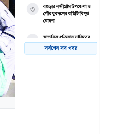
বগুড়ার নন্দীগ্রাম উপজেলা ও
৩
পৌর যুবদলের কমিটি বিলুপ্ত
ঘোষণা
স্বাভাবিক প্রক্রিয়ায় সাকিবের
৪
দেশে ফেরার সুযোগ নেই: ক্রীড়া
সর্বশেষ সব খবর
প্রতিমন্ত্রী
নওগাঁর নিয়ামতপুরে জমি নিয়ে
৫
দু’পক্ষের সংঘর্ষে আহত ৫
এশিয়া কাপে বাংলাদেশের
৬
গ্রুপে শ্রীলঙ্কা ও ইউএই