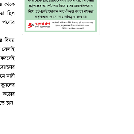
আজ থেকে
তা ছিল
 পণ্যের
ের বিষয়
ে সেলাই
গ করলেই
যোক্তার
যমে নারী
নতুনদের
বং কঠোর
তে চান,