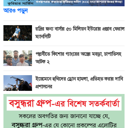
আরও পড়ুন
রদ্রির জন্য বার্সার ৫০ মিলিয়ন ইউরোর প্রস্তাব ফেরাল
ম্যানসিটি
পল্লবীতে কিশোর গ্যাংয়ের অস্ত্রের মহড়া, চাপাতিসহ
আটক ২
ইয়েমেনে হুথিদের ড্রোন হামলা, প্রতিহত করার দাবি
প্রশাসনের