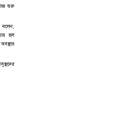
াজ শুরু
ে বলেন,
্যার হল
অবস্থার
ুস্থদের