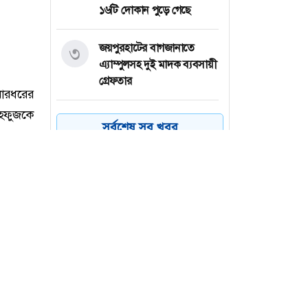
১৬টি দোকান পুড়ে গেছে
জয়পুরহাটের বাগজানাতে
৩
এ্যাম্পুলসহ দুই মাদক ব্যবসায়ী
গ্রেফতার
সাতক্ষীরায় পাইলস অপারেশনে
৪
সর্বশেষ সব খবর
রোগীর মৃত্যু, ভুল চিকিৎসার
অভিযোগ
বগুড়া মহানগরের শাকপালা
৫
পার্কের ভিত্তিস্থাপন ও সড়ক
জোন উদ্বোধন
বঙ্গোপসাগরে লঘুচাপ : কমতে
৬
পারে দিনের তাপমাত্রা