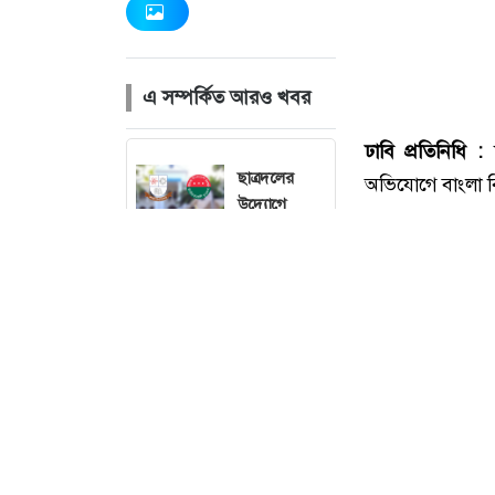
এ সম্পর্কিত আরও খবর
ছাত্রদলের
উদ্যোগে
জবিতে মৌসুমি
ফল উৎসবের
আয়োজন
এসএসসির ফল
প্রকাশ
সোমবার
প্রথম শ্রেণির
ভর্তি লটারিতে,