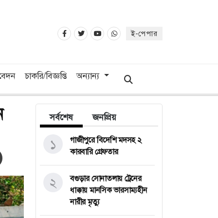
ই-পেপার
িবেদন
চাকরি/বিজ্ঞপ্তি
অন্যান্য
ন
সর্বশেষ
জনপ্রিয়
গাজীপুরে বিদেশি মদসহ ২
১
কারবারি গ্রেফতার
বগুড়ার সোনাতলায় ট্রেনের
২
ধাক্কায় মানসিক ভারসাম্যহীন
নারীর মৃত্যু