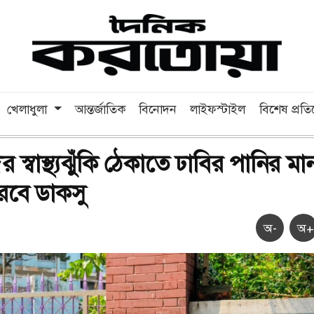
খেলাধুলা
আন্তর্জাতিক
বিনোদন
লাইফস্টাইল
বিশেষ প্রত
দের স্বাস্থ্যঝুঁকি ঠেকাতে ঢাবির পানির মা
করবে ডাকসু
অ-
অ+