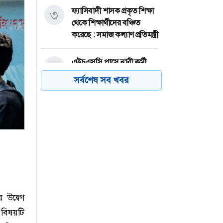
ফ্যাসিবাদী শাসক প্রকৃত শিক্ষা
৩
থেকে শিক্ষার্থীদের বঞ্চিত
করেছে : সমাজ কল্যাণ প্রতিমন্ত্রী
এইচএসসি পাসে নারী কর্মী
৪
নিয়োগ দিচ্ছে মিনিস্টার
সর্বশেষ সব খবর
সিলেটে বাস দুর্ঘটনায়
৫
নিহতদের পরিবার পাবে ৫ লাখ
টাকা : প্রবাসী কল্যাণ মন্ত্রী
মৌলভীবাজারে দৈনিক ৫০০
৬
টাকা মজুরির দাবিতে চা-
শ্রমিকদের মানববন্ধন
 উদ্বেগ
র বিষয়টি