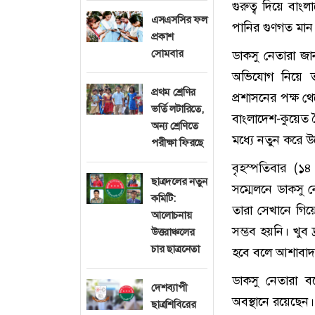
গুরুত্ব দিয়ে বাং
এসএসসির ফল
পানির গুণগত মান
প্রকাশ
সোমবার
ডাকসু নেতারা জান
অভিযোগ নিয়ে তা
প্রথম শ্রেণির
প্রশাসনের পক্ষ থ
ভর্তি লটারিতে,
বাংলাদেশ-কুয়েত মৈ
অন্য শ্রেণিতে
মধ্যে নতুন করে উ
পরীক্ষা ফিরছে
বৃহস্পতিবার (১
ছাত্রদলের নতুন
সম্মেলনে ডাকসু 
কমিটি:
তারা সেখানে গিয়
আলোচনায়
সম্ভব হয়নি। খুব 
উত্তরাঞ্চলের
চার ছাত্রনেতা
হবে বলে আশাবাদ 
ডাকসু নেতারা বলে
দেশব্যাপী
অবস্থানে রয়েছেন।
ছাত্রশিবিরের