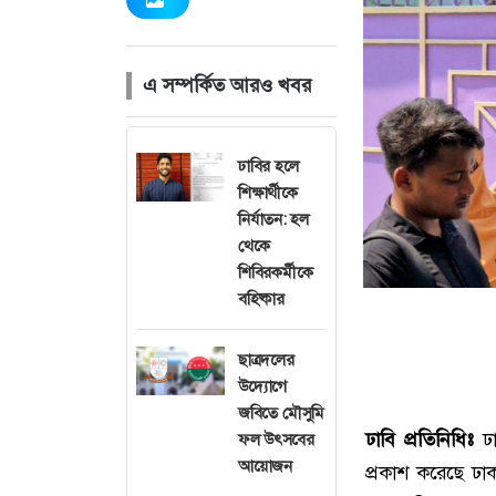
এ সম্পর্কিত আরও খবর
ঢাবির হলে
শিক্ষার্থীকে
নির্যাতন: হল
থেকে
শিবিরকর্মীকে
বহিষ্কার
ছাত্রদলের
উদ্যোগে
জবিতে মৌসুমি
ঢাবি প্রতিনিধিঃ
ঢা
ফল উৎসবের
আয়োজন
প্রকাশ করেছে ঢাকা 