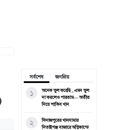
সর্বশেষ
জনপ্রিয়
অনেক ভুল করেছি , এমন ভুল
১
না করলেও পারতাম— অতীত
নিয়ে শাকিব খান
দিনাজপুরের খানসামার
২
নিতাইগঞ্জ বাজারে অগ্নিকান্ডে