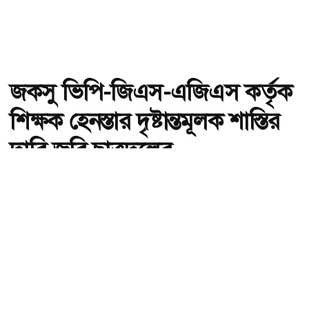
জকসু ভিপি-জিএস-এজিএস কর্তৃক
শিক্ষক হেনস্তার দৃষ্টান্তমূলক শাস্তির
দাবি জবি ছাত্রদলের
অ-
অ+