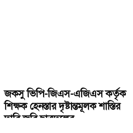
জকসু ভিপি-জিএস-এজিএস কর্তৃক
শিক্ষক হেনস্তার দৃষ্টান্তমূলক শাস্তির
দাবি জবি ছাত্রদলের