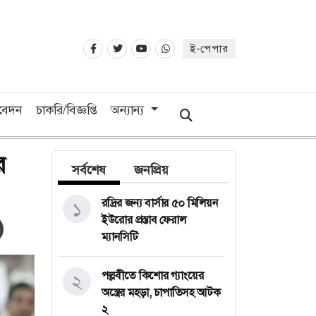
ই-পেপার
িবেদন
চাকরি/বিজ্ঞপ্তি
অন্যান্য
র
সর্বশেষ
জনপ্রিয়
রদ্রির জন্য বার্সার ৫০ মিলিয়ন
১
ইউরোর প্রস্তাব ফেরাল
ম্যানসিটি
পল্লবীতে কিশোর গ্যাংয়ের
২
অস্ত্রের মহড়া, চাপাতিসহ আটক
২