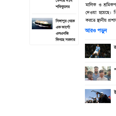
ফেলার দাবি
মালিক ও শ্রমিকপ
শফিকুলের
দেওয়া হয়েছে। ত
করতে স্থানীয় প্র
সিঙ্গাপুর থেকে
এক কার্গো
আরও পড়ুন
এলএনজি
কিনছে সরকার
র
প
ই