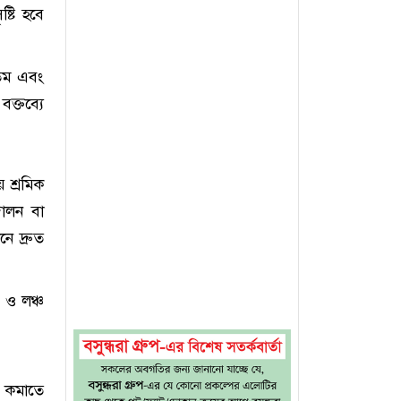
্টি হবে
৫তম এবং
ক্তব্যে
য় শ্রমিক
োলন বা
ে দ্রুত
ন ও লঞ্চ
ট কমাতে