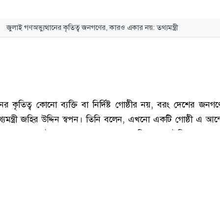
জুলাই গণঅভ্যুত্থানের কৃতিত্ব জনগণের, কারও একার নয়: তথ্যমন্ত্রী