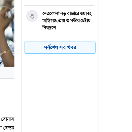
নেত্রকোনা বড় বাজারে ভয়াবহ
৩
অগ্নিকাণ্ড, প্রায় ৩ ঘণ্টার চেষ্টায়
নিয়ন্ত্রণে
কয়েক ডজন
৪
সর্বশেষ সব খবর
অভিবাসনপ্রত্যাশীকে উদ্ধার
গ্রিসের, বেশিরভাগ বাংলাদেশি
জুলাই গণঅভ্যুত্থানের কৃতিত্ব
৫
জনগণের, কারও একার নয়:
তথ্যমন্ত্রী
ভারত থেকে ২ দশমিক ৩
৬
মেট্রিক টন টিয়ার গ্যাস
আমদানি
দ বোনাস
তো বেতন