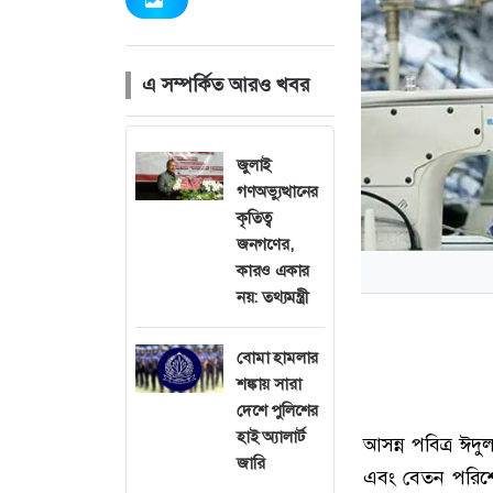
এ সম্পর্কিত আরও খবর
জুলাই
গণঅভ্যুত্থানের
কৃতিত্ব
জনগণের,
কারও একার
নয়: তথ্যমন্ত্রী
বোমা হামলার
শঙ্কায় সারা
দেশে পুলিশের
হাই অ্যালার্ট
আসন্ন পবিত্র ঈদ
জারি
এবং বেতন পরিশোধে