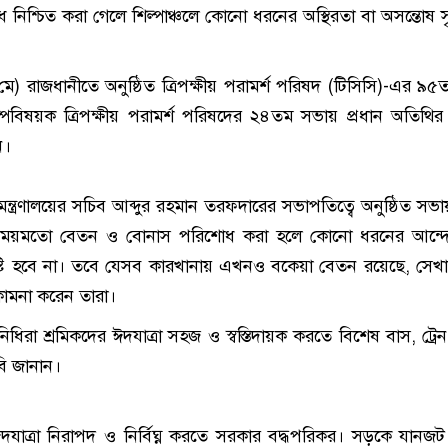
িশ্চিত করা গেলে শিল্পাঞ্চলে কোনো ধরনের অস্থিরতা বা অসন্তোষ সৃষ
মে) রাজধানীতে অনুষ্ঠিত ত্রিপক্ষীয় পরামর্শ পরিষদ (টিসিসি)-এর ৯
পবিষয়ক ত্রিপক্ষীয় পরামর্শ পরিষদের ২৪তম সভায় প্রধান অতিথির ব
ন।
ন মন্ত্রণালয়ের সচিব আব্দুর রহমান তরফদারের সভাপতিত্বে অনুষ্ঠিত সভা
 সময়মতো বেতন ও বোনাস পরিশোধ করা হলে কোনো ধরনের আন্দ
ৃষ্টি হবে না। তবে যেসব কারখানায় এখনও বকেয়া বেতন রয়েছে, সেখান
 কামনা করেন তারা।
নিধিরা শ্রমিকদের ঈদযাত্রা সহজ ও স্বস্তিদায়ক করতে বিশেষ বাস, ট্রে
বি জানান।
, ‘ঈদযাত্রা নিরাপদ ও নির্বিঘ্ন করতে সরকার বদ্ধপরিকর। সড়কে যানজ