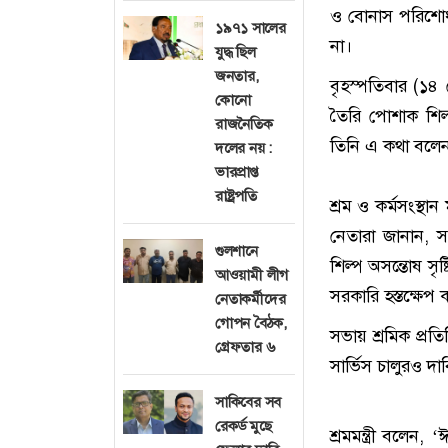
ও বোনাস পরিশোধ ন
১৯৭১ সালের
না।
যুদ্ধ ছিল
জনতার,
বৃহস্পতিবার (১৪ 
কোনো
তৈরি পোশাক শিল্
রাজনৈতিক
তিনি এ কথা বলে
দলের নয় :
ভারপ্রাপ্ত
রাষ্ট্রপতি
শ্রম ও কর্মসংস্থা
নেতারা জানান,
গুলশানে
শিল্প অসন্তোষ স
আওয়ামী লীগ
সরকারি হস্তক্ষেপ
নেতাকর্মীদের
গোপন বৈঠক,
সভায় শ্রমিক প্রতি
গ্রেফতার ৬
সার্ভিস চালুরও দা
সাকিবের সব
রেকর্ড মুছে
শ্রমমন্ত্রী বলেন