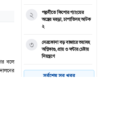
পল্লবীতে কিশোর গ্যাংয়ের
২
অস্ত্রের মহড়া, চাপাতিসহ আটক
২
নেত্রকোনা বড় বাজারে ভয়াবহ
৩
অগ্নিকাণ্ড, প্রায় ৩ ঘণ্টার চেষ্টায়
নিয়ন্ত্রণে
কয়েক ডজন
৪
সর্বশেষ সব খবর
অভিবাসনপ্রত্যাশীকে উদ্ধার
গ্রিসের, বেশিরভাগ বাংলাদেশি
জুলাই গণঅভ্যুত্থানের কৃতিত্ব
৫
জনগণের, কারও একার নয়:
তথ্যমন্ত্রী