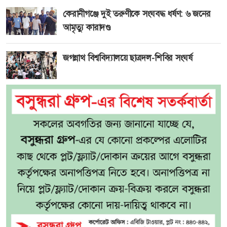
কেরানীগঞ্জে দুই তরুণীকে সংঘবদ্ধ ধর্ষণ: ৬ জনের
আমৃত্যু কারাদণ্ড
জগন্নাথ বিশ্ববিদ্যালয়ে ছাত্রদল-শিবির সংঘর্ষ