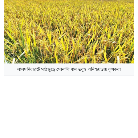
লালমনিরহাটে মাঠজুড়ে সোনালি ধান তবুও অনিশ্চয়তায় কৃষকরা