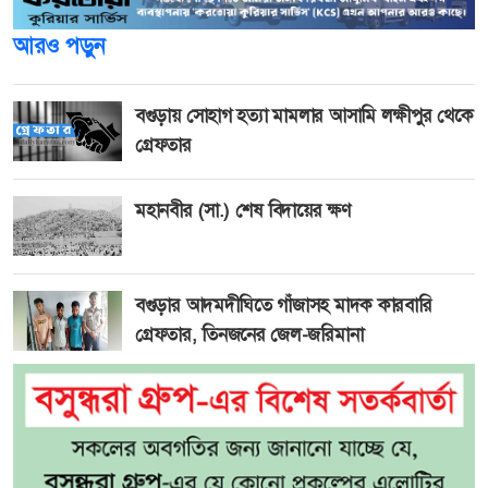
আরও পড়ুন
বগুড়ায় সোহাগ হত্যা মামলার আসামি লক্ষীপুর থেকে
গ্রেফতার
মহানবীর (সা.) শেষ বিদায়ের ক্ষণ
বগুড়ার আদমদীঘিতে গাঁজাসহ মাদক কারবারি
গ্রেফতার, তিনজনের জেল-জরিমানা