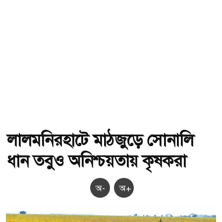
লালমনিরহাটে মাঠজুড়ে সোনালি
ধান তবুও অনিশ্চয়তায় কৃষকরা
অ-
অ+