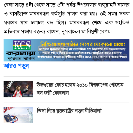
বেলা সাড়ে ৪টা থেকে সাড়ে ৫টা পর্যন্ত উপজেলার বালুয়াহাট বাজার
ও বাসষ্ট্যান্ড মানববন্ধন কর্মসূচি পালন করা হয়। ওই সময় সকল
ধরনের যান চলাচল বন্ধ ছিল। মানববন্ধন শেষে এক সংক্ষিপ্ত
প্রতিবাদ সভায় বক্তব্য রাখেন, নুসরাতের মা রিমুশী বেগম।
আরও পড়ুন
উরুগুয়ের কোচ হলেন ২০১০ বিশ্বকাপের গোল্ডেন
বল জয়ী ফোরলান
ভিসা নিয়ে যুক্তরাষ্ট্রের নতুন নীতিমালা