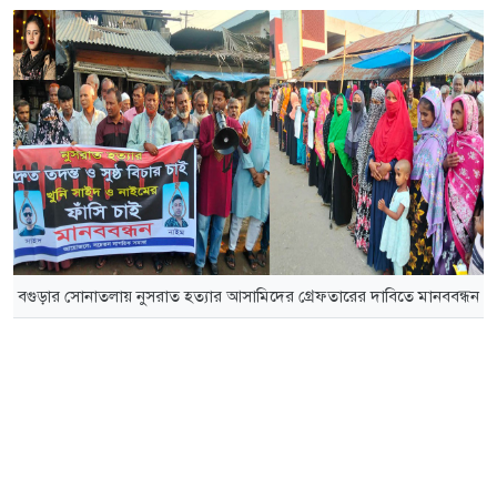
বগুড়ার সোনাতলায় নুসরাত হত্যার আসামিদের গ্রেফতারের দাবিতে মানববন্ধন