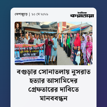
দেশজুড়ে
| ১০ মে ২০২৬
বগুড়ার সোনাতলায়
নুসরাত
হত্যার
আসামিদের
গ্রেফতারের
দাবিতে
মানববন্ধন