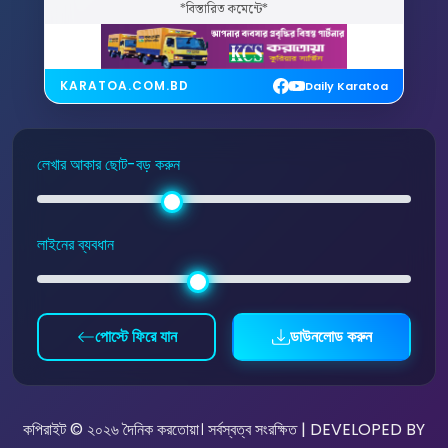
*বিস্তারিত কমেন্টে*
KARATOA.COM.BD
Daily Karatoa
লেখার আকার ছোট-বড় করুন
লাইনের ব্যবধান
পোস্টে ফিরে যান
ডাউনলোড করুন
কপিরাইট © ২০২৬ দৈনিক করতোয়া। সর্বস্বত্ব সংরক্ষিত | DEVELOPED BY