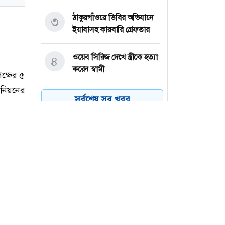
ঠাকুরগাঁওয়ে ডিবির অভিযানে
৩
ইয়াবাসহ কারবারি গ্রেফতার
ওয়েব সিরিজ দেখে স্ত্রীকে হত্যা
৪
করেন স্বামী
ইন্টারভিউ দিতে যাওয়ার আগে
৫
সর্বশেষ সব খবর
যে মৌলিক প্রশ্নগুলো জানা
জরুরি
গাইবান্ধার পলাশবাড়ীতে রাস্তা
৬
দখল করে ঘর নির্মাণের
অভিযোগ