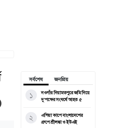
ে
সর্বশেষ
জনপ্রিয়
নওগাঁর নিয়ামতপুরে জমি নিয়ে
১
দু’পক্ষের সংঘর্ষে আহত ৫
এশিয়া কাপে বাংলাদেশের
২
গ্রুপে শ্রীলঙ্কা ও ইউএই