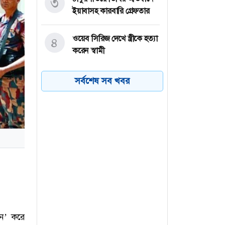
৩
ইয়াবাসহ কারবারি গ্রেফতার
ওয়েব সিরিজ দেখে স্ত্রীকে হত্যা
৪
করেন স্বামী
ইন্টারভিউ দিতে যাওয়ার আগে
৫
সর্বশেষ সব খবর
যে মৌলিক প্রশ্নগুলো জানা
জরুরি
গাইবান্ধার পলাশবাড়ীতে রাস্তা
৬
দখল করে ঘর নির্মাণের
অভিযোগ
ইন’ করে