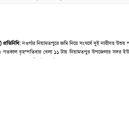
নওগাঁর নিয়ামতপুরে জমি নিয়ে দু’পক্ষের সংঘর্ষে আহত ৫