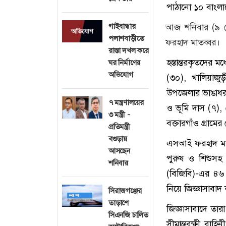
পাঠানো ১০ বাংলাদ
আজ শনিবার (৯ ম
গাইবান্ধার
পলাশবাড়ীতে
ফরহাদ মাতব্বর।
রাস্তা দখল করে
হস্তান্তরকৃতদের ম
ঘর নির্মাণের
অভিযোগ
(৩০), খালিয়াজু
উপজেলার ভাঙাধর গ্
৭ মন্ত্রণালয়ের
ও ভূমি দাস (৭),
৩ মন্ত্রী -
বক্তারগাঁও গ্রাম
প্রতিমন্ত্রী
বগুড়ায়
এসআই ফরহাদ মাতব্
আসছেন
পুরুষ ও শিশুসহ
শনিবার
(বিজিবি)-এর ৪৬ 
নিয়ে জিজ্ঞাসাবাদ
সিরাজগঞ্জের
তাড়াশে
জিজ্ঞাসাবাদে তার
সিএনজি চালিত
সীমান্তরক্ষী ব