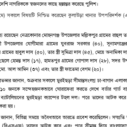
েশি নাগরিককে স্বজনদের কাছে হস্তান্তর করেছে পুলিশ।
ে) সকালে বিষয়টি নিশ্চিত করেছেন কুলাউড়া থানার উপপরিদর্শক
ধ্যে রয়েছেন নেত্রকোনার মোহনগঞ্জ উপজেলার মল্লিকপুর গ্রামের রাহুল 
ড়ী উপজেলার যোগীমারা গ্রামের যুবরাজ সরকার (৪০), সুনামগঞ্জে
রামের হাবুল দাস (৫০), তার স্ত্রী সুমিত্রা দাস (৪৫), মেয়ে অনামিকা 
 ছেলে হেমন্ত দাস (১৭), হামতপুর গ্রামের গোপাল দাস (২৮), সদর 
ের মো. আল আমিন (৩৭) এবং তার স্ত্রী ফাতেমা বেগম (২০)।
বর জানান, শুক্রবার সকালে মুরইছড়া সীমান্তসংলগ্ন চা-বাগান এলাকা
 ১০ জনকে সন্দেহজনকভাবে ঘোরাফেরা করতে দেখে বর্ডার গার্ড ব
ব্যাটালিয়নের মুরইছড়া ক্যাম্পের টহল দল। পরে তাদের আটক করে ক
 করা হয়।
া জানান, বিভিন্ন সময়ে অবৈধভাবে ভারতে প্রবেশ করেছিলেন। সম্প্রতি
াহিনী (বিএসএফ) তাদের আটক করে এবং পরে সীমান্ত দিয়ে বাংলাদে