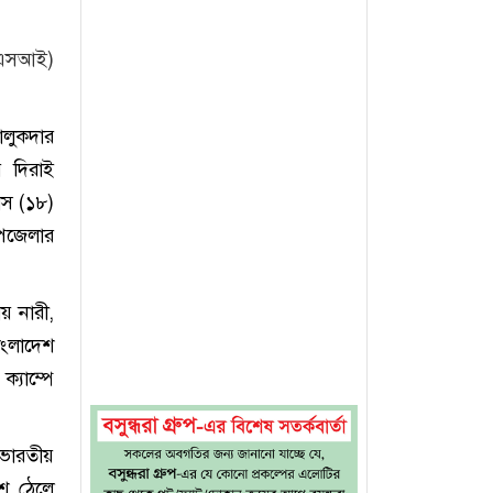
 (এসআই)
তালুকদার
র দিরাই
দাস (১৮)
উপজেলার
য় নারী,
াংলাদেশ
্যাম্পে
 ভারতীয়
শে ঠেলে