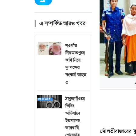
এ সম্পর্কিত আরও খবর
নওগাঁর
নিয়ামতপুরে
জমি নিয়ে
দু’পক্ষের
সংঘর্ষে আহত
৫
ঠাকুরগাঁওয়ে
ডিবির
অভিযানে
ইয়াবাসহ
কারবারি
মৌলভীবাজারের ক
গ্রেফতার