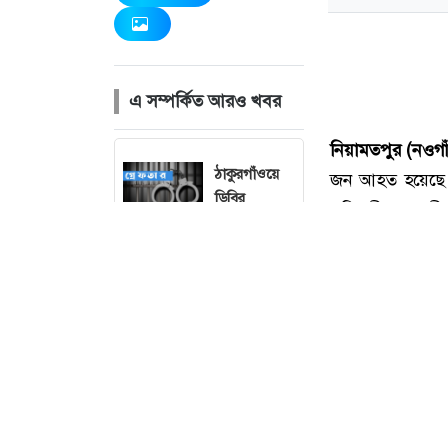
এ সম্পর্কিত আরও খবর
ঠাকুরগাঁওয়ে
ডিবির
অভিযানে
ইয়াবাসহ
কারবারি
গ্রেফতার
গাইবান্ধার
পলাশবাড়ীতে
রাস্তা দখল করে
ঘর নির্মাণের
অভিযোগ