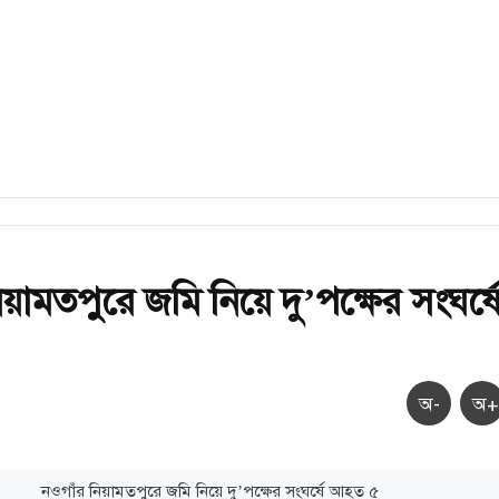
য়ামতপুরে জমি নিয়ে দু’পক্ষের সংঘর্ষ
অ-
অ+