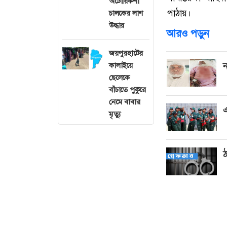
অটোরিকশা
পাঠায়।
চালকের লাশ
উদ্ধার
আরও পড়ুন
জয়পুরহাটের
ন
কালাইয়ে
ছেলেকে
বাঁচাতে পুকুরে
নেমে বাবার
এ
মৃত্যু
ঠ