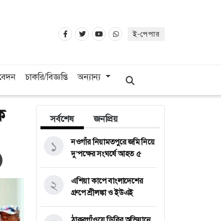
ই-পেপার
িবেদন
চাকরি/বিজ্ঞপ্তি
অন্যান্য
ে
সর্বশেষ
জনপ্রিয়
নওগাঁর নিয়ামতপুরে জমি নিয়ে
১
দু’পক্ষের সংঘর্ষে আহত ৫
এশিয়া কাপে বাংলাদেশের
২
গ্রুপে শ্রীলঙ্কা ও ইউএই
ঠাকুরগাঁওয়ে ডিবির অভিযানে