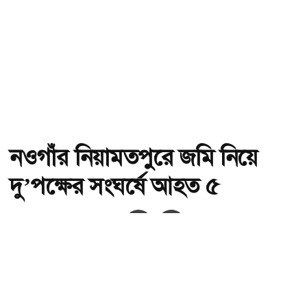
নওগাঁর নিয়ামতপুরে জমি নিয়ে
দু’পক্ষের সংঘর্ষে আহত ৫
অ-
অ+