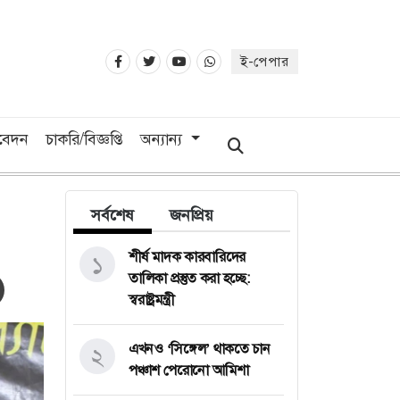
ই-পেপার
িবেদন
চাকরি/বিজ্ঞপ্তি
অন্যান্য
সর্বশেষ
জনপ্রিয়
শীর্ষ মাদক কারবারিদের
১
তালিকা প্রস্তুত করা হচ্ছে:
স্বরাষ্ট্রমন্ত্রী
এখনও ‘সিঙ্গেল’ থাকতে চান
২
পঞ্চাশ পেরোনো আমিশা