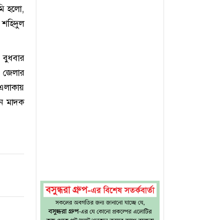
মি হলো,
 শহিদুল
 বুধবার
জ জেলার
 এলাকায়
ন মাদক