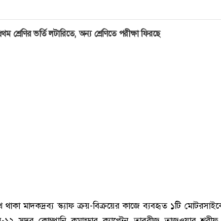
্রথম শ্রেণির ভর্তি লটারিতে, অন্য শ্রেণিতে পরীক্ষা ফিরছে
থাকা মাদকদ্রব্য স্ক্যাফ ক্রয়-বিক্রয়ের কাজে ব্যবহৃত ১টি মোটরসাইক
াব-১২ সদর কোম্পানি কমান্ডার ক্যাপ্টেন তাবরীজ তাজওয়ার শরীফ