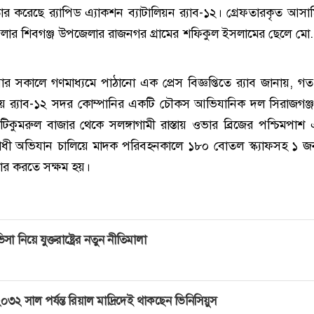
ার করেছে র‌্যাপিড এ্যাকশন ব্যাটালিয়ন র‌্যাব-১২। গ্রেফতারকৃত আসা
জেলার শিবগঞ্জ উপজেলার রাজনগর গ্রামের শফিকুল ইসলামের ছেলে মো.
র সকালে গণমাধ্যমে পাঠানো এক প্রেস বিজ্ঞপ্তিতে র‌্যাব জানায়, গত
য় র‌্যাব-১২ সদর কোম্পানির একটি চৌকস আভিযানিক দল সিরাজগঞ্
াটিকুমরুল বাজার থেকে সলঙ্গাগামী রাস্তায় ওভার ব্রিজের পশ্চিমপাশ
ধী অভিযান চালিয়ে মাদক পরিবহনকালে ১৮০ বোতল স্ক্যাফসহ ১ জ
তার করতে সক্ষম হয়।
িসা নিয়ে যুক্তরাষ্ট্রের নতুন নীতিমালা
০৩২ সাল পর্যন্ত রিয়াল মাদ্রিদেই থাকছেন ভিনিসিয়ুস