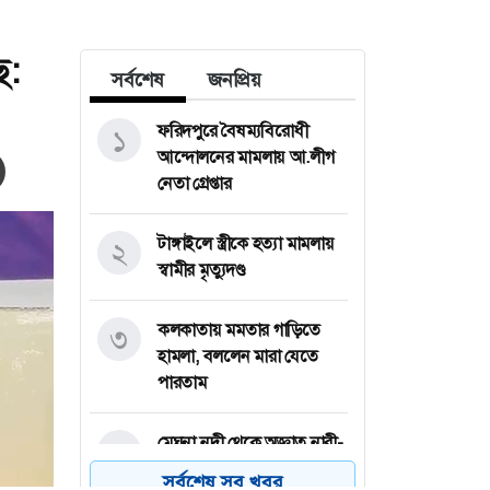
ে:
সর্বশেষ
জনপ্রিয়
ফরিদপুরে বৈষম্যবিরোধী
১
আন্দোলনের মামলায় আ.লীগ
নেতা গ্রেপ্তার
টাঙ্গাইলে স্ত্রীকে হত্যা মামলায়
২
স্বামীর মৃত্যুদণ্ড
কলকাতায় মমতার গাড়িতে
৩
হামলা, বললেন মারা যেতে
পারতাম
মেঘনা নদী থেকে অজ্ঞাত নারী-
৪
পুরুষের অর্ধগলিত মরদেহ
সর্বশেষ সব খবর