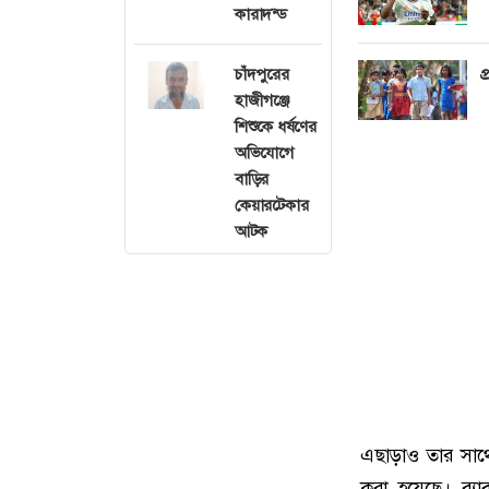
কারাদন্ড
প
চাঁদপুরের
হাজীগঞ্জে
শিশুকে ধর্ষণের
অভিযোগে
বাড়ির
কেয়ারটেকার
আটক
এছাড়াও তার সাথে 
করা হয়েছে। র‌্য