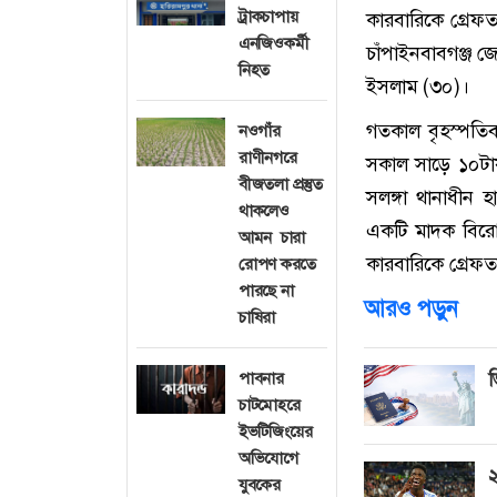
ট্রাকচাপায়
কারবারিকে গ্রেফত
এনজিওকর্মী
চাঁপাইনবাবগঞ্জ 
নিহত
ইসলাম (৩০)।
গতকাল বৃহস্পতিবা
নওগাঁর
রাণীনগরে
সকাল সাড়ে ১০টা
বীজতলা প্রস্তুত
সলঙ্গা থানাধীন হ
থাকলেও
একটি মাদক বিরো
আমন চারা
কারবারিকে গ্রেফ
রোপণ করতে
পারছে না
আরও পড়ুন
চাষিরা
পাবনার
ভ
চাটমোহরে
ইভটিজিংয়ের
অভিযোগে
২
যুবকের