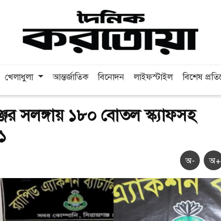
খেলাধুলা
আন্তর্জাতিক
বিনোদন
লাইফস্টাইল
বিশেষ প্রত
জের সলঙ্গায় ১৮০ বোতল স্ক্যাফসহ
১
অ-
অ+