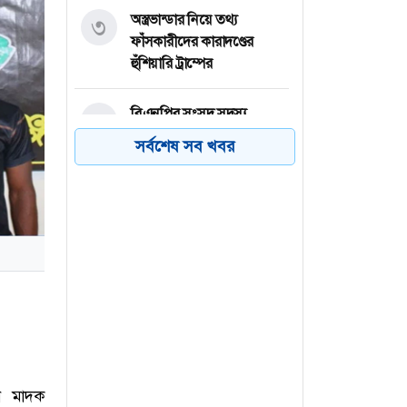
অস্ত্রভান্ডার নিয়ে তথ্য
৩
ফাঁসকারীদের কারাদণ্ডের
হুঁশিয়ারি ট্রাম্পের
বিএনপির সংসদ সদস্য
৪
বীথিকাকে আইনি নোটিশ
সর্বশেষ সব খবর
দিলেন আসিফ মাহমুদ
নতুন বিশ্বরেকর্ড গড়লেন জস
৫
বাটলার
তেজগাঁওয়ে বিশেষ অভিযানে
৬
গ্রেফতার ৫৬
ন মাদক