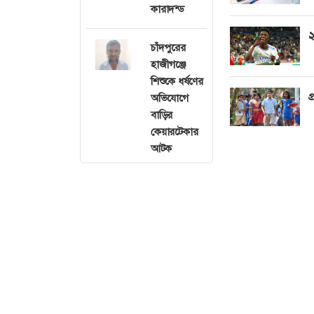
কারাদন্ড
২
চাঁদপুরের
হাজীগঞ্জে
শিশুকে ধর্ষণের
প
অভিযোগে
বাড়ির
কেয়ারটেকার
আটক