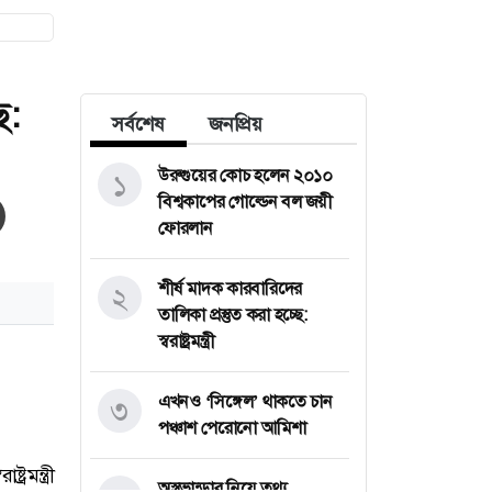
ে:
সর্বশেষ
জনপ্রিয়
উরুগুয়ের কোচ হলেন ২০১০
১
বিশ্বকাপের গোল্ডেন বল জয়ী
ফোরলান
শীর্ষ মাদক কারবারিদের
২
তালিকা প্রস্তুত করা হচ্ছে:
স্বরাষ্ট্রমন্ত্রী
এখনও ‘সিঙ্গেল’ থাকতে চান
৩
পঞ্চাশ পেরোনো আমিশা
অস্ত্রভান্ডার নিয়ে তথ্য