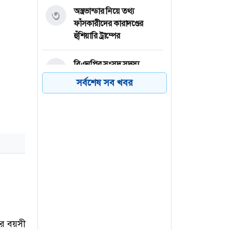
অস্ত্রভান্ডার নিয়ে তথ্য
৩
ফাঁসকারীদের কারাদণ্ডের
হুঁশিয়ারি ট্রাম্পের
বিএনপির সংসদ সদস্য
৪
বীথিকাকে আইনি নোটিশ
সর্বশেষ সব খবর
দিলেন আসিফ মাহমুদ
নতুন বিশ্বরেকর্ড গড়লেন জস
৫
বাটলার
তেজগাঁওয়ে বিশেষ অভিযানে
৬
গ্রেফতার ৫৬
ছর বয়সী