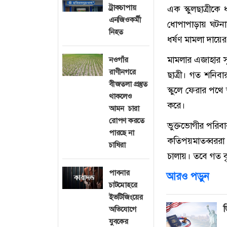
ট্রাকচাপায়
এক স্কুলছাত্রীক
এনজিওকর্মী
ধোপাপাড়ায় ঘটনাট
নিহত
ধর্ষণ মামলা দায়ে
মামলার এজাহার সূত
নওগাঁর
রাণীনগরে
ছাত্রী। গত শনিব
বীজতলা প্রস্তুত
স্কুলে ফেরার পথে
থাকলেও
করে।
আমন চারা
রোপণ করতে
ভুক্তভোগীর পরিবা
পারছে না
কতিপয়মাতব্বররা 
চাষিরা
চালায়। তবে গত ব
পাবনার
আরও পড়ুন
চাটমোহরে
ইভটিজিংয়ের
ভ
অভিযোগে
যুবকের