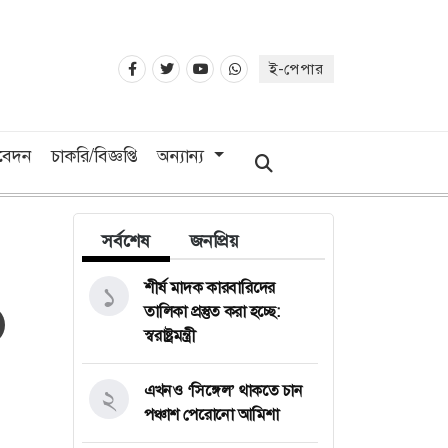
ই-পেপার
িবেদন
চাকরি/বিজ্ঞপ্তি
অন্যান্য
সর্বশেষ
জনপ্রিয়
শীর্ষ মাদক কারবারিদের
১
তালিকা প্রস্তুত করা হচ্ছে:
স্বরাষ্ট্রমন্ত্রী
এখনও ‘সিঙ্গেল’ থাকতে চান
২
পঞ্চাশ পেরোনো আমিশা