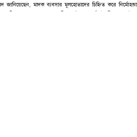
ি : সংগৃহীত, শীর্ষ মাদক কারবারিদের তালিকা প্রস্তুত করা হচ্ছে: স্বরাষ্ট্রমন্ত্রী
বিরোধী অভিযান আরও জোরদার করার উদ্যোগ নেওয়া হয়েছে। স্বরাষ্ট্র
দ জানিয়েছেন, মাদক ব্যবসার মূলহোতাদের চিহ্নিত করে নির্মোহভাব
 তালিকা প্রস্তুত করা হচ্ছে। বিশেষ টাস্কফোর্সের তৈরি করা ওই 
ার্যক্রম নেওয়া হবে।
আগস্ট) রাত সাড়ে ১০টার দিকে কক্সবাজার শহরের হিলডাউন সার্কি