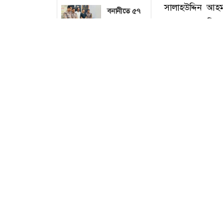
বনানীতে ৫৭
লাখ টাকার
জাল নোটে স্বর্ণ
কেনার চেষ্টা,
হাতেনাতে ধরা
ছব
মানিকগঞ্জে
ট্রাকচাপায়
এনজিওকর্মী
নিহত
নওগাঁর
কক্সবাজারে মাদক
রাণীনগরে
সালাহউদ্দিন আহম
বীজতলা প্রস্তুত
মাদক কারবারিদের
থাকলেও
আমন চারা
ভিত্তিতে পরবর্তী ক
রোপণ করতে
বৃহস্পতিবার (৭ 
পারছে না