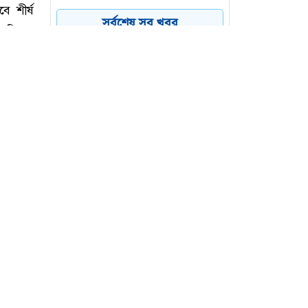
৪
ফাঁসকারীদের কারাদণ্ডের
সর্বশেষ সব খবর
হুঁশিয়ারি ট্রাম্পের
বিএনপির সংসদ সদস্য
৫
বীথিকাকে আইনি নোটিশ
দিলেন আসিফ মাহমুদ
নতুন বিশ্বরেকর্ড গড়লেন জস
৬
বাটলার
মন্ত্রী
ে শীর্ষ
তালিকার
ট হাউসে