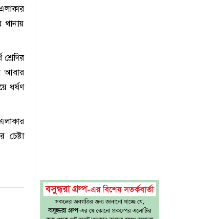
 এলাকার
ে থানায়
 শ্রেণির
য়ে আবার
ে ধর্ষণ
 এলাকার
 চেষ্টা