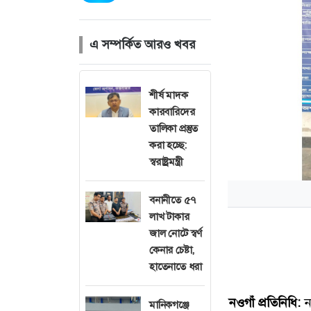
এ সম্পর্কিত আরও খবর
শীর্ষ মাদক
কারবারিদের
তালিকা প্রস্তুত
করা হচ্ছে:
স্বরাষ্ট্রমন্ত্রী
বনানীতে ৫৭
লাখ টাকার
জাল নোটে স্বর্ণ
কেনার চেষ্টা,
হাতেনাতে ধরা
নওগাঁ প্রতিনিধি:
ন
মানিকগঞ্জে