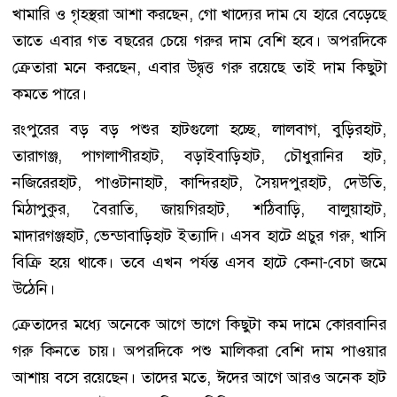
খামারি ও গৃহস্থরা আশা করছেন, গো খাদ্যের দাম যে হারে বেড়েছে
তাতে এবার গত বছরের চেয়ে গরুর দাম বেশি হবে। অপরদিকে
ক্রেতারা মনে করছেন, এবার উদ্বৃত্ত গরু রয়েছে তাই দাম কিছুটা
কমতে পারে।
রংপুরের বড় বড় পশুর হাটগুলো হচ্ছে, লালবাগ, বুড়িরহাট,
তারাগঞ্জ, পাগলাপীরহাট, বড়াইবাড়িহাট, চৌধুরানির হাট,
নজিরেরহাট, পাওটানাহাট, কান্দিরহাট, সৈয়দপুরহাট, দেউতি,
মিঠাপুকুর, বৈরাতি, জায়গিরহাট, শঠিবাড়ি, বালুয়াহাট,
মাদারগঞ্জহাট, ভেন্ডাবাড়িহাট ইত্যাদি। এসব হাটে প্রচুর গরু, খাসি
বিক্রি হয়ে থাকে। তবে এখন পর্যন্ত এসব হাটে কেনা-বেচা জমে
উঠেনি।
ক্রেতাদের মধ্যে অনেকে আগে ভাগে কিছুটা কম দামে কোরবানির
গরু কিনতে চায়। অপরদিকে পশু মালিকরা বেশি দাম পাওয়ার
আশায় বসে রয়েছেন। তাদের মতে, ঈদের আগে আরও অনেক হাট