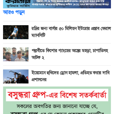
আরও পড়ুন
রদ্রির জন্য বার্সার ৫০ মিলিয়ন ইউরোর প্রস্তাব ফেরাল
ম্যানসিটি
পল্লবীতে কিশোর গ্যাংয়ের অস্ত্রের মহড়া, চাপাতিসহ
আটক ২
ইয়েমেনে হুথিদের ড্রোন হামলা, প্রতিহত করার দাবি
প্রশাসনের