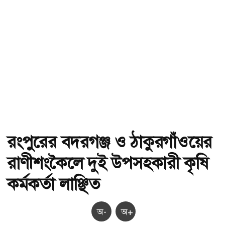
রংপুরের বদরগঞ্জ ও ঠাকুরগাঁওয়ের
রাণীশংকৈলে দুই উপসহকারী কৃষি
কর্মকর্তা লাঞ্ছিত
অ-
অ+