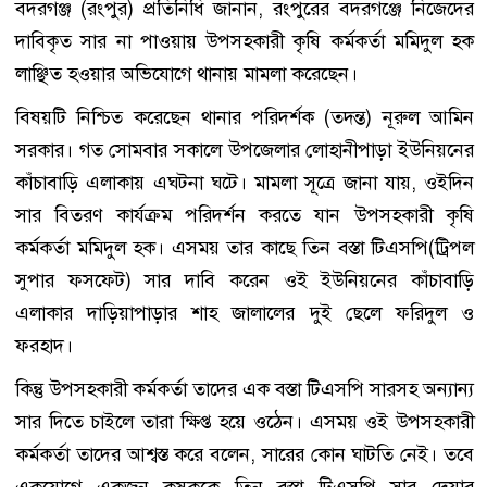
বদরগঞ্জ (রংপুর) প্রতিনিধি জানান, রংপুরের বদরগঞ্জে নিজেদের
দাবিকৃত সার না পাওয়ায় উপসহকারী কৃষি কর্মকর্তা মমিদুল হক
লাঞ্ছিত হওয়ার অভিযোগে থানায় মামলা করেছেন।
বিষয়টি নিশ্চিত করেছেন থানার পরিদর্শক (তদন্ত) নূরুল আমিন
সরকার। গত সোমবার সকালে উপজেলার লোহানীপাড়া ইউনিয়নের
কাঁচাবাড়ি এলাকায় এঘটনা ঘটে। মামলা সূত্রে জানা যায়, ওইদিন
সার বিতরণ কার্যক্রম পরিদর্শন করতে যান উপসহকারী কৃষি
কর্মকর্তা মমিদুল হক। এসময় তার কাছে তিন বস্তা টিএসপি(ট্রিপল
সুপার ফসফেট) সার দাবি করেন ওই ইউনিয়নের কাঁচাবাড়ি
এলাকার দাড়িয়াপাড়ার শাহ জালালের দুই ছেলে ফরিদুল ও
ফরহাদ।
কিন্তু উপসহকারী কর্মকর্তা তাদের এক বস্তা টিএসপি সারসহ অন্যান্য
সার দিতে চাইলে তারা ক্ষিপ্ত হয়ে ওঠেন। এসময় ওই উপসহকারী
কর্মকর্তা তাদের আশ্বস্ত করে বলেন, সারের কোন ঘাটতি নেই। তবে
একযোগে একজন কৃষককে তিন বস্তা টিএসপি সার দেয়ার