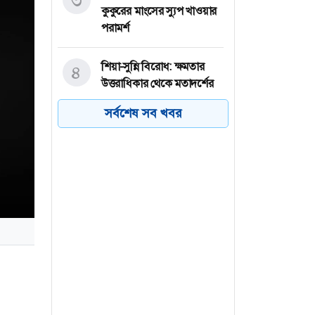
৩
কুকুরের মাংসের স্যুপ খাওয়ার
পরামর্শ
শিয়া-সুন্নি বিরোধ: ক্ষমতার
৪
উত্তরাধিকার থেকে মতাদর্শের
বিভাজন
সর্বশেষ সব খবর
বগুড়ায় বাসচাপায় নিহতের
৫
সংখ্যা বেড়ে ৭
মেহেরপুরে সীমান্তে ৫ জনের
৬
পুশইন রুখে দিল বিজিবি