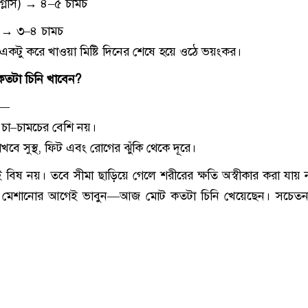
১ গ্লাস) → ৪–৫ চামচ
্টি → ৩–৪ চামচ
ু একটু করে খাওয়া মিষ্টি দিনের শেষে হয়ে ওঠে ভয়ংকর।
কতটা চিনি খাবেন?
ে—
 চা–চামচের বেশি নয়।
ে সুস্থ, ফিট এবং রোগের ঝুঁকি থেকে দূরে।
েই বিষ নয়। তবে সীমা ছাড়িয়ে গেলে শরীরের ক্ষতি অস্বীকার করা যায় 
ি মেশানোর আগেই ভাবুন—আজ মোট কতটা চিনি খেয়েছেন। সচেতন 