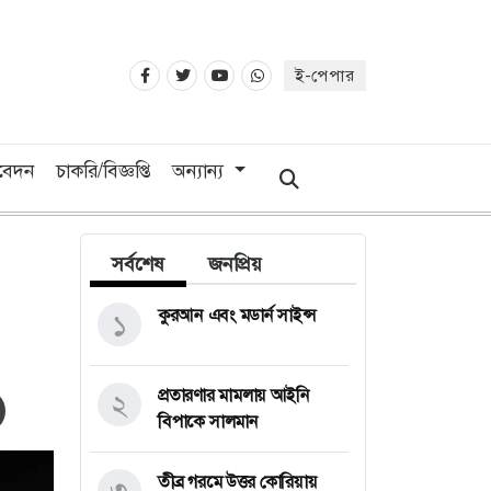
ই-পেপার
িবেদন
চাকরি/বিজ্ঞপ্তি
অন্যান্য
সর্বশেষ
জনপ্রিয়
কুরআন এবং মডার্ন সাইন্স
১
প্রতারণার মামলায় আইনি
২
বিপাকে সালমান
তীব্র গরমে উত্তর কোরিয়ায়