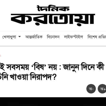
খেলাধুলা
আন্তর্জাতিক
বিনোদন
লাইফস্টাইল
বিশেষ প্রত
ত
নেই সবসময় ‘বিষ’ নয় : জানুন দিনে কী
িনি খাওয়া নিরাপদ?
অ-
অ+