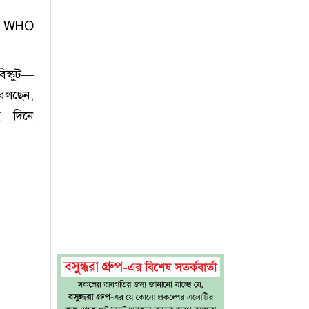
নি। WHO
বিস্কুট—
 বলছেন,
ছে—দিনে