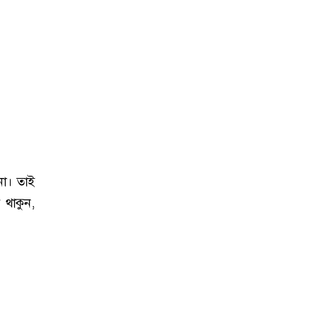
না। তাই
থাকুন,