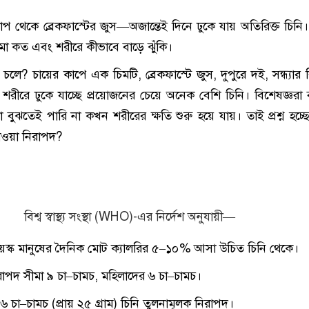
প থেকে ব্রেকফাস্টের জুস—অজান্তেই দিনে ঢুকে যায় অতিরিক্ত চি
মা কত এবং শরীরে কীভাবে বাড়ে ঝুঁকি।
ন চলে? চায়ের কাপে এক চিমটি, ব্রেকফাস্টে জুস, দুপুরে দই, সন্ধ্যার 
ন শরীরে ঢুকে যাচ্ছে প্রয়োজনের চেয়ে অনেক বেশি চিনি। বিশেষজ্ঞরা
া বুঝতেই পারি না কখন শরীরের ক্ষতি শুরু হয়ে যায়। তাই প্রশ্ন হচ্
াওয়া নিরাপদ?
বিশ্ব স্বাস্থ্য সংস্থা (WHO)-এর নির্দেশ অনুযায়ী—
্তবয়স্ক মানুষের দৈনিক মোট ক্যালরির ৫–১০% আসা উচিত চিনি থেকে।
রাপদ সীমা ৯ চা–চামচ, মহিলাদের ৬ চা–চামচ।
৬ চা–চামচ (প্রায় ২৫ গ্রাম) চিনি তুলনামূলক নিরাপদ।