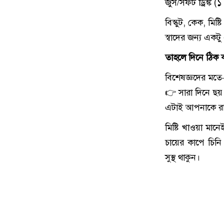
জুস/সফট ড্রিঙ্ক (
বিস্কুট, কেক, মিষ
স্বাদের জন্য একট
তাহলে দিনে ঠিক 
বিশেষজ্ঞদের মত
👉 সারা দিনে ছয়
এটাই আপনাকে রাখব
মিষ্টি খাওয়া মান
চায়ের কাপে চিন
সুস্থ থাকুন।