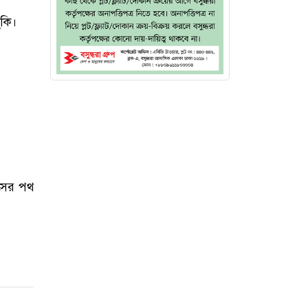
ঁকি।
িসের পথ