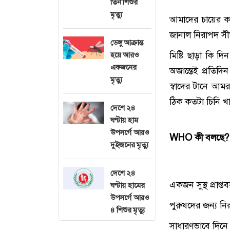
তিন শিশুর
মৃত্যু
আমাদের চায়ের কা
জানাল নিরাপদ সী
ডেঙ্গু আক্রান্ত
মিষ্টি ছাড়া কি দি
হয়ে আরও
একজনের
অজান্তেই প্রতিদি
মৃত্যু
স্বাদের টানে আমর
ঠিক কতটা চিনি খ
দেশে ২৪
ঘণ্টায় হাম
উপসর্গে আরও
WHO কী বলছে?
দুইজনের মৃত্যু
দেশে ২৪
একজন সুস্থ প্রাপ
ঘণ্টায় হামের
উপসর্গে আরও
পুরুষদের জন্য নি
৪ শিশুর মৃত্যু
সাধারণভাবে দিনে 