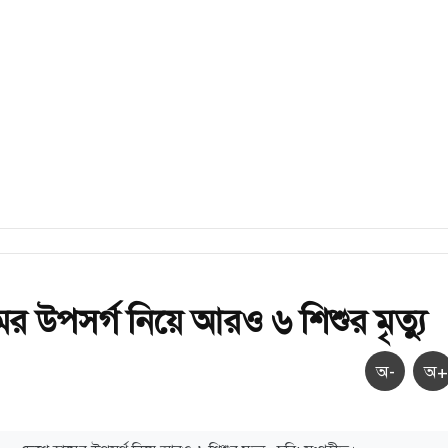
ের উপসর্গ নিয়ে আরও ৬ শিশুর মৃত্যু
অ-
অ+