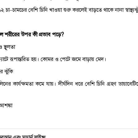
১২ চা–চামচের বেশি চিনি খাওয়া শুরু করলেই বাড়তে থাকে নানা স্বাস্থ্যঝু
েলে শরীরের উপর কী প্রভাব পড়ে?
 স্থূলতা
 ফ্যাটে রূপান্তরিত হয়। কোমর ও পেটে জমে বাড়ায় মেদ।
র ঝুঁকি
িনের কার্যক্ষমতা কমে যায়। দীর্ঘদিন ধরে বেশি চিনি গ্রহণ ডায়াবেট
আশঙ্কা
ুরআন এবং মডার্ন সাইন্স