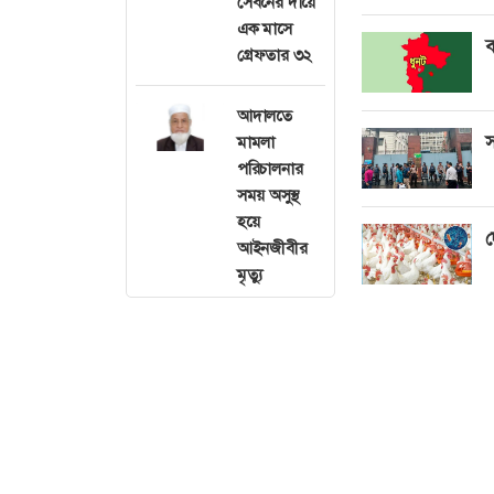
সেবনের দায়ে
এক মাসে
ব
গ্রেফতার ৩২
আদালতে
স
মামলা
পরিচালনার
সময় অসুস্থ
হয়ে
দ
আইনজীবীর
মৃত্যু