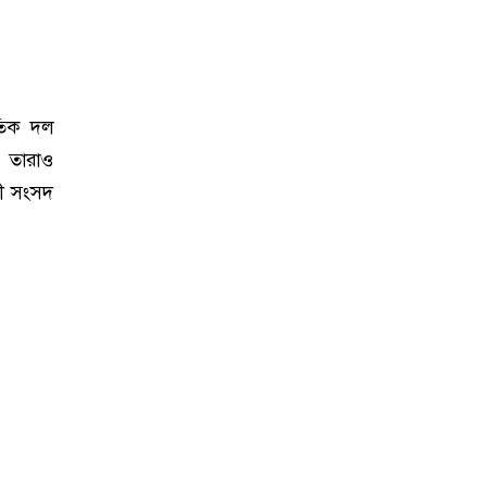
তিক দল
ন তারাও
ী সংসদ