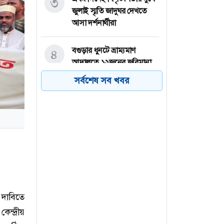
৩
জুলাই স্মৃতি জাদুঘর দেখতে
আসা দর্শনার্থীরা
বগুড়ার ধুনটে ভ্রাম্যমাণ
৪
আদালতে ১২জনের জরিমানা,
৩২টি চায়না জাল জব্দ
সর্বশেষ সব খবর
ব্রাহ্মণবাড়িয়ার আশুগঞ্জে মেঘনা
৫
নদী থেকে অবৈধভাবে বালু
উত্তোলনের প্রতিবাদে
মানববন্ধন
পাকিস্তানে পুলিশ স্টেশনে ধর্ষণ,
৬
৭৮ কর্মকর্তা-সদস্যের সবাইকে
বরখাস্ত
 দাবিতে
ন্দ্রীয়