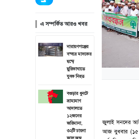
এ সম্পর্কিত আরও খবর
নারায়ণগঞ্জের
বন্দরে মাদকের
দ্বন্দ্বে
ছুরিকাঘাতে
যুবক নিহত
বগুড়ার ধুনটে
ভ্রাম্যমাণ
আদালতে
১২জনের
জুলাই সনদের আইন
জরিমানা,
৩২টি চায়না
আজ বুধবার (১৫ অ
জাল জব্দ