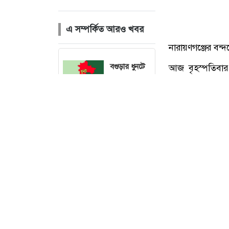
এ সম্পর্কিত আরও খবর
বগুড়ার ধুনটে
ভ্রাম্যমাণ
আদালতে
১২জনের
জরিমানা,
৩২টি চায়না
জাল জব্দ
ব্রাহ্মণবাড়িয়ার
আশুগঞ্জে
মেঘনা নদী
থেকে
নারায়ণগঞ্জের বন্
অবৈধভাবে