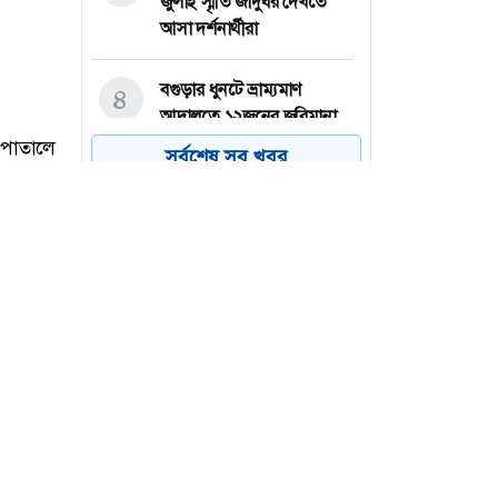
জুলাই স্মৃতি জাদুঘর দেখতে
আসা দর্শনার্থীরা
বগুড়ার ধুনটে ভ্রাম্যমাণ
৪
আদালতে ১২জনের জরিমানা,
৩২টি চায়না জাল জব্দ
সর্বশেষ সব খবর
ব্রাহ্মণবাড়িয়ার আশুগঞ্জে মেঘনা
৫
নদী থেকে অবৈধভাবে বালু
উত্তোলনের প্রতিবাদে
মানববন্ধন
পাকিস্তানে পুলিশ স্টেশনে ধর্ষণ,
৬
৭৮ কর্মকর্তা-সদস্যের সবাইকে
বরখাস্ত