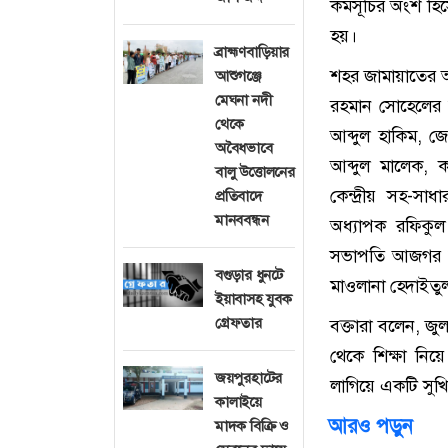
কর্মসূচির অংশ হ
হয়।
ব্রাহ্মণবাড়িয়ার
শহর জামায়াতের আ
আশুগঞ্জে
মেঘনা নদী
রহমান সোহেলের স
থেকে
আব্দুল হাকিম, জ
অবৈধভাবে
আব্দুল মালেক, ক
বালু উত্তোলনের
কেন্দ্রীয় সহ-সা
প্রতিবাদে
মানববন্ধন
অধ্যাপক রফিকু
সভাপতি আজগর আল
বগুড়ার ধুনটে
মাওলানা হেদাইতু
ইয়াবাসহ যুবক
গ্রেফতার
বক্তারা বলেন, জু
থেকে শিক্ষা নিয়
জয়পুরহাটের
লাগিয়ে একটি সুখি
কালাইয়ে
আরও পড়ুন
মাদক বিক্রি ও