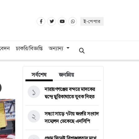
ই-পেপার
িবেদন
চাকরি/বিজ্ঞপ্তি
অন্যান্য
সর্বশেষ
জনপ্রিয়
নারায়ণগঞ্জের বন্দরে মাদকের
১
দ্বন্দ্বে ছুরিকাঘাতে যুবক নিহত
সন্ধ্যা সাড়ে ৭টায় জরুরি সংবাদ
২
সম্মেলন ডেকেছে এনসিপি
প্রথম দিনেই বিশৃঙ্খলতার মুখে