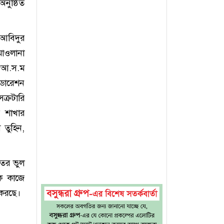
নুষ্ঠিত
 আবিদুর
মাওলানা
ক আ.স.ম
েডারেশন
ক্রটারি
 শাখার
 তুহিন,
তের ভুল
কে কাজে
 করছে।