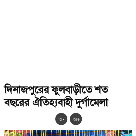
দিনাজপুরের ফুলবাড়ীতে শত
বছরের ঐতিহ্যবাহী দুর্গামেলা
অ-
অ+