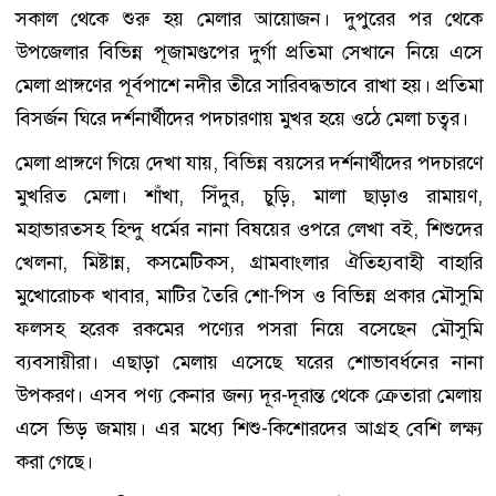
সকাল থেকে শুরু হয় মেলার আয়োজন। দুপুরের পর থেকে
উপজেলার বিভিন্ন পূজামণ্ডপের দুর্গা প্রতিমা সেখানে নিয়ে এসে
মেলা প্রাঙ্গণের পূর্বপাশে নদীর তীরে সারিবদ্ধভাবে রাখা হয়। প্রতিমা
বিসর্জন ঘিরে দর্শনার্থীদের পদচারণায় মুখর হয়ে ওঠে মেলা চত্বর।
মেলা প্রাঙ্গণে গিয়ে দেখা যায়, বিভিন্ন বয়সের দর্শনার্থীদের পদচারণে
মুখরিত মেলা। শাঁখা, সিঁদুর, চুড়ি, মালা ছাড়াও রামায়ণ,
মহাভারতসহ হিন্দু ধর্মের নানা বিষয়ের ওপরে লেখা বই, শিশুদের
খেলনা, মিষ্টান্ন, কসমেটিকস, গ্রামবাংলার ঐতিহ্যবাহী বাহারি
মুখোরোচক খাবার, মাটির তৈরি শো-পিস ও বিভিন্ন প্রকার মৌসুমি
ফলসহ হরেক রকমের পণ্যের পসরা নিয়ে বসেছেন মৌসুমি
ব্যবসায়ীরা। এছাড়া মেলায় এসেছে ঘরের শোভাবর্ধনের নানা
উপকরণ। এসব পণ্য কেনার জন্য দূর-দূরান্ত থেকে ক্রেতারা মেলায়
এসে ভিড় জমায়। এর মধ্যে শিশু-কিশোরদের আগ্রহ বেশি লক্ষ্য
করা গেছে।