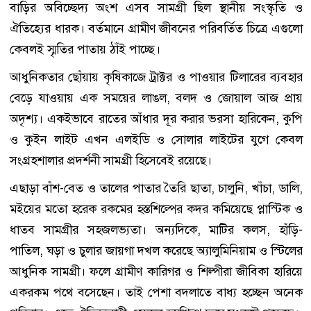
বাড়ির অবিচ্ছেদ্য অংশ এসব সামগ্রী ছিল স্থানীয় সংস্কৃতি ও
ঐতিহ্যের ধারক। বর্তমানে গ্রামীণ জীবনের পরিবর্তিত চিত্রে এগুলো
কেবলই স্মৃতির পাতায় ঠাঁই পাচ্ছে।
আধুনিকতার ছোঁয়ায় কৃষিকাজে ট্রাক্টর ও পাওয়ার টিলারের ব্যবহার
বেড়ে যাওয়ায় এক সময়ের লাঙল, বলদ ও জোয়াল আজ প্রায়
অদৃশ্য। একইভাবে রাতের আঁধার দূর করার ভরসা হারিকেন, কুপি
ও কুইন লাইট এখন এলইডি ও সোলার লাইটের যুগে কেবল
সংগ্রহশালার প্রদর্শনী সামগ্রী হিসেবেই রয়েছে।
এছাড়া বাঁশ-বেত ও তালের পাতার তৈরি ছাতা, চালুনি, খাঁচা, ডালি,
মইয়ের মতো হরেক রকমের হস্তশিল্পের কদর কমিয়েছে প্লাস্টিক ও
ধাতব সামগ্রীর সহজলভ্যতা। অন্যদিকে, মাটির কলস, হাঁড়ি-
পাতিল, ঘড়া ও চুলার জায়গা দখল করেছে অ্যালুমিনিয়াম ও স্টিলের
আধুনিক সামগ্রী। ফলে গ্রামীণ কারিগর ও শিল্পীরা জীবিকা হারিয়ে
একরকম পথে বসেছেন। তাই পেশা বদলাতে বাধ্য হচ্ছেন অনেক