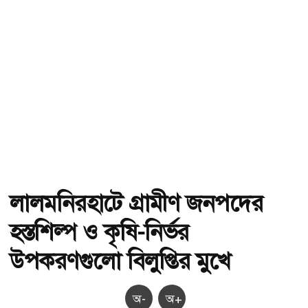
লালমনিরহাটে গ্রামীণ জনপদের
হস্তশিল্প ও কৃষি-নির্ভর
উপকরণগুলো বিলুপ্তির মুখে
অ-
অ+