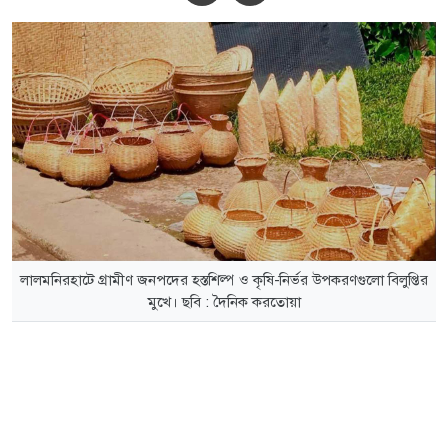
লালমনিরহাটে গ্রামীণ জনপদের হস্তশিল্প ও কৃষি-নির্ভর উপকরণগুলো বিলুপ্তির
মুখে। ছবি : দৈনিক করতোয়া