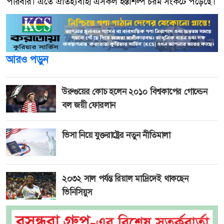
পরিবার। এতে ঐতিহ্যবাহী এসকল হস্তশিল্প চরম সংকটে পড়েছে।
আরও পড়ুন
উরুগুয়ের কোচ হলেন ২০১০ বিশ্বকাপের গোল্ডেন
বল জয়ী ফোরলান
ভিসা নিয়ে যুক্তরাষ্ট্রের নতুন নীতিমালা
২০৩২ সাল পর্যন্ত রিয়াল মাদ্রিদেই থাকছেন
ভিনিসিয়ুস