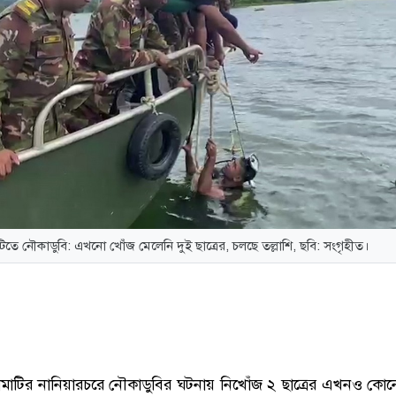
াটিতে নৌকাডুবি: এখনো খোঁজ মেলেনি দুই ছাত্রের, চলছে তল্লাশি, ছবি: সংগৃহীত।
্গামাটির নানিয়ারচরে নৌকাডুবির ঘটনায় নিখোঁজ ২ ছাত্রের এখনও কোন