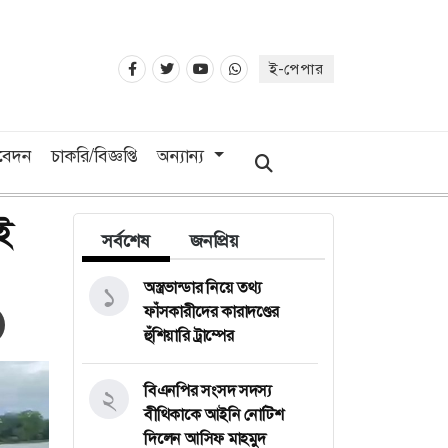
ই-পেপার
িবেদন
চাকরি/বিজ্ঞপ্তি
অন্যান্য
ই
সর্বশেষ
জনপ্রিয়
অস্ত্রভান্ডার নিয়ে তথ্য
১
ফাঁসকারীদের কারাদণ্ডের
হুঁশিয়ারি ট্রাম্পের
বিএনপির সংসদ সদস্য
২
বীথিকাকে আইনি নোটিশ
দিলেন আসিফ মাহমুদ