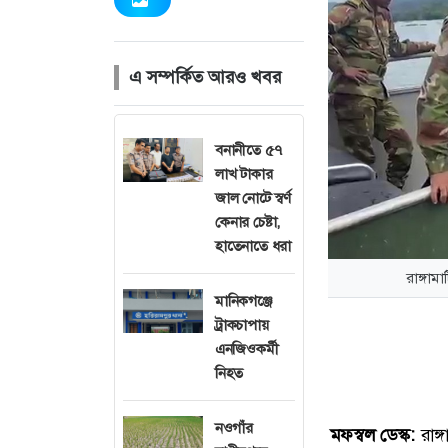
এ সম্পর্কিত আরও খবর
বনানীতে ৫৭
লাখ টাকার
জাল নোটে স্বর্ণ
কেনার চেষ্টা,
হাতেনাতে ধরা
রাঙ্গাম
মানিকগঞ্জে
ট্রাকচাপায়
এনজিওকর্মী
নিহত
নওগাঁর
মফস্বল ডেস্ক:
রাঙ