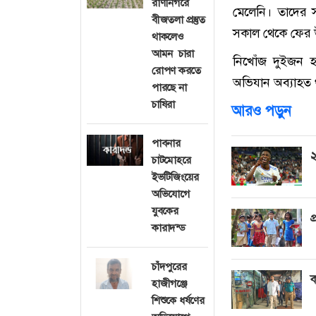
রাণীনগরে
মেলেনি। তাদের সন
বীজতলা প্রস্তুত
সকাল থেকে ফের উ
থাকলেও
আমন চারা
নিখোঁজ দুইজন 
রোপণ করতে
অভিযান অব্যাহত 
পারছে না
চাষিরা
আরও পড়ুন
পাবনার
২
চাটমোহরে
ইভটিজিংয়ের
অভিযোগে
যুবকের
প
কারাদন্ড
চাঁদপুরের
ক
হাজীগঞ্জে
শিশুকে ধর্ষণের