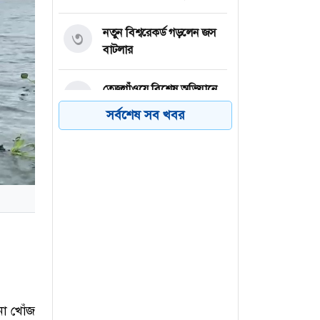
নতুন বিশ্বরেকর্ড গড়লেন জস
৩
বাটলার
তেজগাঁওয়ে বিশেষ অভিযানে
৪
গ্রেফতার ৫৬
সর্বশেষ সব খবর
ভিসা নিয়ে যুক্তরাষ্ট্রের নতুন
৫
নীতিমালা
২০৩২ সাল পর্যন্ত রিয়াল
৬
মাদ্রিদেই থাকছেন ভিনিসিয়ুস
ো খোঁজ