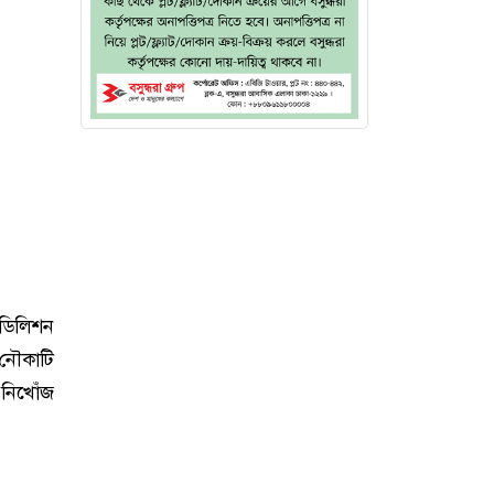
 ডিলিশন
 নৌকাটি
িখোঁজ