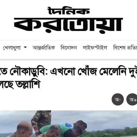
খেলাধুলা
আন্তর্জাতিক
বিনোদন
লাইফস্টাইল
বিশেষ প্রত
িতে নৌকাডুবি: এখনো খোঁজ মেলেনি দু
চলছে তল্লাশি
অ-
অ+