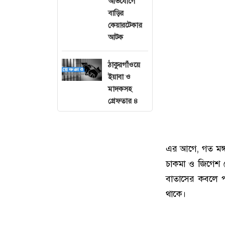
অভিযোগে
বাড়ির
কেয়ারটেকার
আটক
ঠাকুরগাঁওয়ে
ইয়াবা ও
মাদকসহ
গ্রেফতার ৪
এর আগে, গত মঙ্গ
চাকমা ও জিগেশ দ
বাতাসের কবলে প
থাকে।