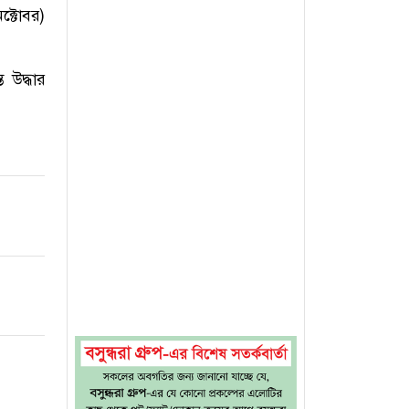
ক্টোবর)
 উদ্ধার