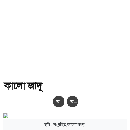
কালো জাদু
অ-
অ+
ছবি : সংগৃহিত,কালো জাদু