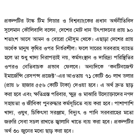
প্রকল্পটির টাস্ক টিম লিডার ও বিশ্বব্যাংকের প্রধান অর্থনীতিবিদ
সুলেমান কৌলিবালি বলেন, দেশের মোট ধান উৎপাদনের প্রায় ৯০
শতাংশ আসে আমন ও বোরো মৌসুম থেকে। এছাড়া দেশের প্রায়
অর্ধেক মানুষ কৃষির ওপর নির্ভরশীল। ফলে সারের সরবরাহ ব্যাহত
হলে তা শুধু খাদ্য নিরাপত্তাই নয়, কর্মসংস্থান ও দারিদ্র্য পরিস্থিতির
ওপরও নেতিবাচক প্রভাব ফেলবে। অন্যদিকে ‘কনটিনজেন্ট
ইমার্জেন্সি রেসপন্স প্রজেক্ট’-এর আওতায় ৭১ কোটি ৩০ লাখ ডলার
(প্রায় ৮ হাজার ৫৫৬ কোটি টাকা) দেওয়া হবে। এ অর্থ দ্রুত ছাড়
করা হবে এবং ক্ষতিগ্রস্ত পরিবার, ক্ষুদ্র ও মাঝারি উদ্যোক্তাদের নগদ
সহায়তা ও জীবিকা পুনরুদ্ধার কর্মসূচিতে ব্যয় করা হবে। পাশাপাশি
খাদ্য, ওষুধ, চিকিৎসা সরঞ্জাম, বিদ্যুৎ ও পানি সরবরাহের মতো
জরুরি সেবা সচল রাখতে জ্বালানি খাতে ব্যয় করা হবে। প্রকল্পটির
অর্থ ৩০ জুনের মধ্যে ছাড় করা হবে।