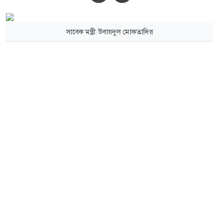
সাবেক মন্ত্রী উবায়দুল মোকতাদির