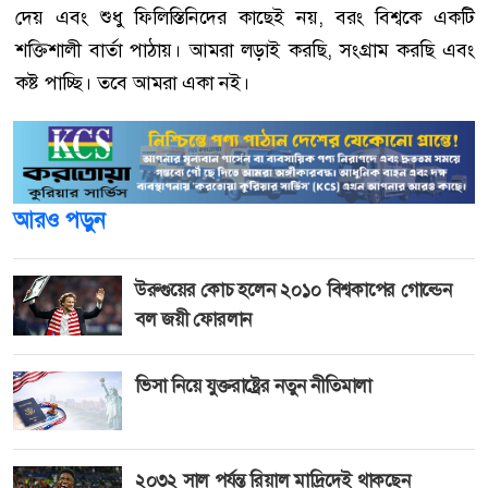
দেয় এবং শুধু ফিলিস্তিনিদের কাছেই নয়, বরং বিশ্বকে একটি
শক্তিশালী বার্তা পাঠায়। আমরা লড়াই করছি, সংগ্রাম করছি এবং
কষ্ট পাচ্ছি। তবে আমরা একা নই।
আরও পড়ুন
উরুগুয়ের কোচ হলেন ২০১০ বিশ্বকাপের গোল্ডেন
বল জয়ী ফোরলান
ভিসা নিয়ে যুক্তরাষ্ট্রের নতুন নীতিমালা
২০৩২ সাল পর্যন্ত রিয়াল মাদ্রিদেই থাকছেন