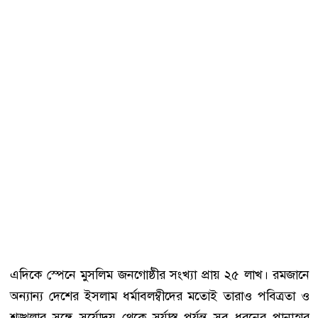
এদিকে স্পেনে মুসলিম জনগোষ্ঠীর সংখ্যা প্রায় ২৫ লাখ। রমজানে
অন্যান্য দেশের ইসলাম ধর্মাবলম্বীদের মতোই তারাও পবিত্রতা ও
শৃঙ্খলার সঙ্গে সূর্যোদয় থেকে সূর্যাস্ত পর্যন্ত সব ধরনের পানাহার