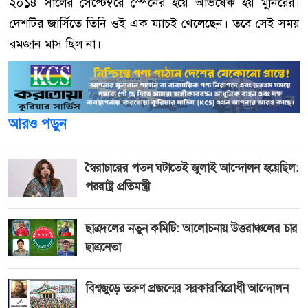
২০১৪ সালের সেপ্টেম্বরে স্পেনের হয়ে অভিষেক হয় মুনিরের।
দেশটির জার্সিতে তিনি ওই এক ম্যাচই খেলেছেন। তবে সেই সময়
রমজান মাস ছিল না।
আরও পড়ুন
স্বৈরাচারের পতন ঘটাতেই জুলাই আন্দোলন হয়েছিল:
পররাষ্ট্র প্রতিমন্ত্রী
ছাত্রদলের নতুন কমিটি: আলোচনায় উত্তরাঞ্চলের চার
ছাত্রনেতা
বিশ্বজুড়ে তরুণ প্রজন্মের সরকারবিরোধী আন্দোলন