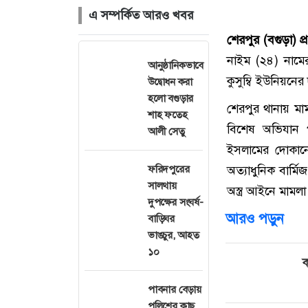
এ সম্পর্কিত আরও খবর
শেরপুর (বগুড়া) প্
নাইম (২৪) নামে
আনুষ্ঠানিকভাবে
কুসুম্বি ইউনিয়নের
উদ্বোধন করা
হলো বগুড়ার
শেরপুর থানায় মাম
শাহ ফতেহ
বিশেষ অভিযান প
আলী সেতু
ইসলামের দোকান
ফরিদপুরের
অত্যাধুনিক বার্ম
সালথায়
অস্ত্র আইনে মামল
দুপক্ষের সংঘর্ষ-
আরও পড়ুন
বাড়িঘর
ভাঙচুর, আহত
১০
ক
পাবনার বেড়ায়
পুলিশের কাছ