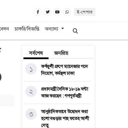
ই-পেপার
িবেদন
চাকরি/বিজ্ঞপ্তি
অন্যান্য
ক
সর্বশেষ
জনপ্রিয়
কর্ণফুলী গ্রুপে ম্যানেজার পদে
১
নিয়োগ, কর্মস্থল ঢাকা
প্রধানমন্ত্রী দৈনিক ১৮-১৯ ঘণ্টা
২
কাজ করছেন : গণপূর্তমন্ত্রী
আনুষ্ঠানিকভাবে উদ্বোধন করা
৩
হলো বগুড়ার শাহ ফতেহ আলী
সেতু