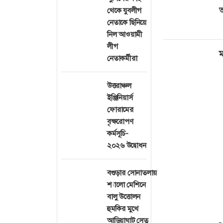
আ
থেকে যুবলীগ
নেতাকে ছিনিয়ে
নিল আওয়ামী
লীগ
ম
নেতাকর্মীরা
উত্তরাঞ্চল
ইঞ্জিনিয়ার্স
ফোরামের
বৃক্ষরোপণ
কর্মসূচি-
২০২৬ উদ্বোধন
বগুড়ার সোনাতলায়
শ্যালো মেশিনে
বালু উত্তোলন
হুমকির মুখে
আড়িয়াঘাট সেতু