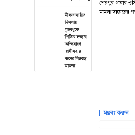
শেরপুর থানার ওস
মামলা দায়েরের প
নীলফামারীর
ডিমলায়
গৃহবধূকে
পিটিয়ে হত্যার
অভিযোগে
স্বামীসহ ৪
জনের বিরুদ্ধে
মামলা
মন্তব্য করুন