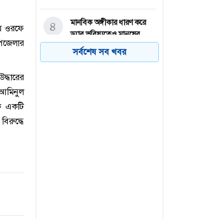
মানবিক অঙ্গীকার ধারণ করে
৪
াম ওরফে
ড্যাব ভবিষ্যতেও মানুষের
উপজেলার
পাশে দাঁড়াবে: ডা. জুবাইদা
সর্বশেষ সব খবর
রহমান
দ্ধারের
ফরিদপুরের সালথায় দুপক্ষের
৫
আমিনুল
সংঘর্ষ-বাড়িঘর ভাঙচুর, আহত
ে একটি
১০
িরুদ্ধে
পাবনার বেড়ায় পুলিশের কাছ
৬
থেকে যুবলীগ নেতাকে ছিনিয়ে
নিল আওয়ামী লীগ নেতাকর্মীরা