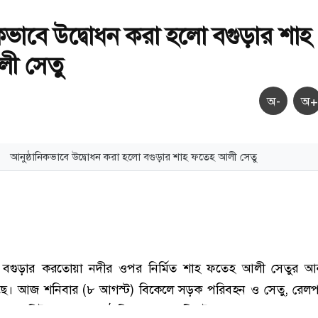
িকভাবে উদ্বোধন করা হলো বগুড়ার শাহ
ী সেতু
অ-
অ+