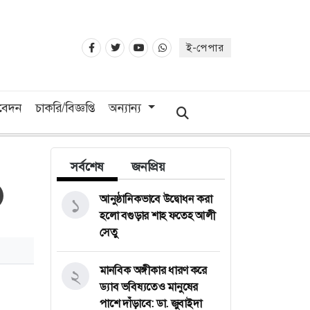
ই-পেপার
িবেদন
চাকরি/বিজ্ঞপ্তি
অন্যান্য
সর্বশেষ
জনপ্রিয়
আনুষ্ঠানিকভাবে উদ্বোধন করা
১
হলো বগুড়ার শাহ ফতেহ আলী
সেতু
মানবিক অঙ্গীকার ধারণ করে
২
ড্যাব ভবিষ্যতেও মানুষের
পাশে দাঁড়াবে: ডা. জুবাইদা