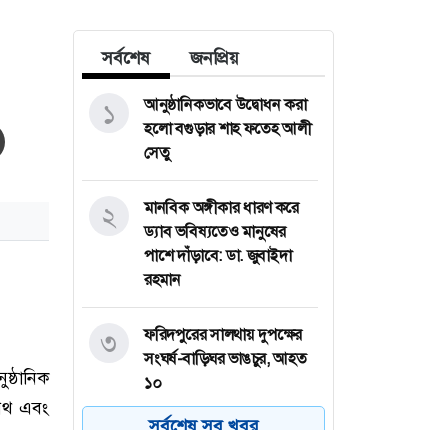
সর্বশেষ
জনপ্রিয়
আনুষ্ঠানিকভাবে উদ্বোধন করা
১
হলো বগুড়ার শাহ ফতেহ আলী
সেতু
মানবিক অঙ্গীকার ধারণ করে
২
ড্যাব ভবিষ্যতেও মানুষের
পাশে দাঁড়াবে: ডা. জুবাইদা
রহমান
ফরিদপুরের সালথায় দুপক্ষের
৩
সংঘর্ষ-বাড়িঘর ভাঙচুর, আহত
১০
সর্বশেষ সব খবর
পাবনার বেড়ায় পুলিশের কাছ
৪