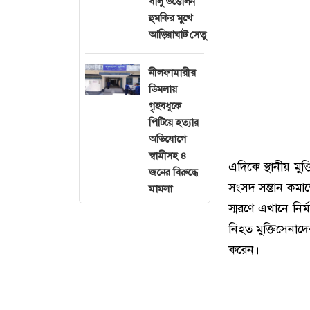
বালু উত্তোলন
হুমকির মুখে
আড়িয়াঘাট সেতু
নীলফামারীর
ডিমলায়
গৃহবধূকে
পিটিয়ে হত্যার
অভিযোগে
স্বামীসহ ৪
এদিকে স্থানীয় মুক
জনের বিরুদ্ধে
সংসদ সন্তান কমা
মামলা
স্মরণে এখানে নির্
নিহত মুক্তিসেনাদ
করেন।