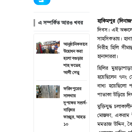
হাকিমপুর (দিনাজপ
এ সম্পর্কিত আরও খবর
দিবস। এই অঞ্চলের
সাহসিকতায়। হানাদ
আনুষ্ঠানিকভাবে
নিরীহ হিলি সীমা
উদ্বোধন করা
হানাদাররা।
হলো বগুড়ার
শাহ ফতেহ
হিলির মুহাড়াপাড়া
আলী সেতু
হয়েছিলেন ৭নং সে
বাধ্য হয়েছিলো 
ফরিদপুরের
পাতাকা উড়িয়ে দি
সালথায়
দুপক্ষের সংঘর্ষ-
মুক্তিযুদ্ধ চলাকা
বাড়িঘর
মোস্তফা, একরাম উ
ভাঙচুর, আহত
মমতাজ উদ্দিন, বৈ
১০