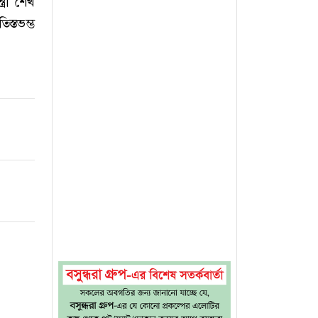
্রী শেখ
িস্তভম্ভ