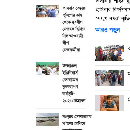
এলাকায় শহিদ মুক্
পাবনার বেড়ায়
হাসিনার নির্দেশনা
পুলিশের কাছ
‘সম্মুখ সমর’ স্মৃতিস
থেকে যুবলীগ
নেতাকে ছিনিয়ে
আরও পড়ুন
নিল আওয়ামী
লীগ
আ
নেতাকর্মীরা
উত্তরাঞ্চল
ইঞ্জিনিয়ার্স
ম
ফোরামের
বৃক্ষরোপণ
কর্মসূচি-
গ
২০২৬ উদ্বোধন
বগুড়ার সোনাতলায়
শ্যালো মেশিনে