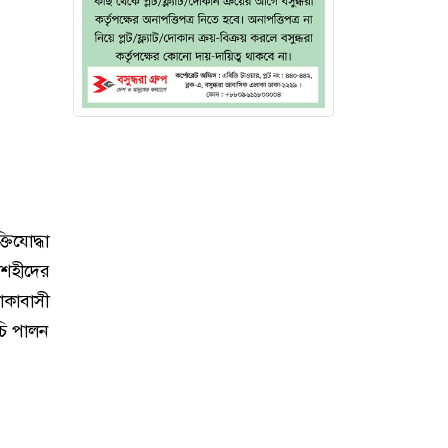
তিযোদ্ধা
 শহীদের
লাকাবাসী
ূচি পালন