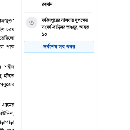
রহমান
ুমুক্ত’
ফরিদপুরের সালথায় দুপক্ষের
৩
সংঘর্ষ-বাড়িঘর ভাঙচুর, আহত
ছিল চরম
১০
িয়েছিলো
ছিল পাক
সর্বশেষ সব খবর
পাবনার বেড়ায় পুলিশের কাছ
৪
থেকে যুবলীগ নেতাকে ছিনিয়ে
নিল আওয়ামী লীগ নেতাকর্মীরা
নে শহীদ
ছু হটতে
সিন্ডিকেট-মজুদদারির বিরুদ্ধে
৫
সবুজের
বিশেষ ক্ষমতা আইন প্রয়োগ
করবে সরকার
 গ্রামের
ট্রাম্পের হোয়াইট হাউস বলরুম
৬
উদ্দিন,
নির্মাণে আদালতের বাধা
াড়াপাড়া