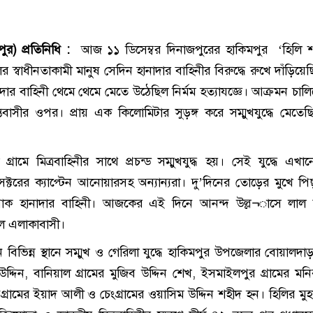
ুর) প্রতিনিধি :
আজ ১১ ডিসেম্বর দিনাজপুরের হাকিমপুর ‘হিলি শত্র
 স্বাধীনতাকামী মানুষ সেদিন হানাদার বাহিনীর বিরুদ্ধে রুখে দাঁড়িয়ে
ার বাহিনী থেমে থেমে মেতে উঠেছিল নির্মম হত্যাযজ্ঞে। আক্রমন চাল
ন্তবাসীর ওপর। প্রায় এক কিলোমিটার সুড়ঙ্গ করে সম্মুখযুদ্ধে মেতে
 গ্রামে মিত্রবাহিনীর সাথে প্রচন্ড সম্মুখযুদ্ধ হয়। সেই যুদ্ধে এখা
ক্টরের ক্যাপ্টেন আনোয়ারসহ অন্যান্যরা। দু’দিনের তোড়ের মুখে পি
পাক হানাদার বাহিনী। আজকের এই দিনে আনন্দ উল্ল¬াসে লাল 
ল এলাকাবাসী।
লীন বিভিন্ন স্থানে সম্মুখ ও গেরিলা যুদ্ধে হাকিমপুর উপজেলার বোয়ালদাড়
দ্দিন, বানিয়াল গ্রামের মুজিব উদ্দিন শেখ, ইসমাইলপুর গ্রামের মনির
গ্রামের ইয়াদ আলী ও চেংগ্রামের ওয়াসিম উদ্দিন শহীদ হন। হিলির মুহ