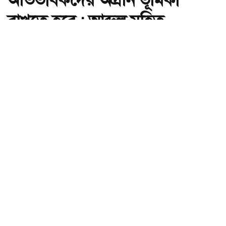
রাখতে হবে : আব্দুল মহিত
তালুকদার
অ-
অ+
মেধাবি শিক্ষার্থী গড়তে শিক্ষক ও অভিভাবকদের অগ্রনি ভূমিকা রাখতে হবে :