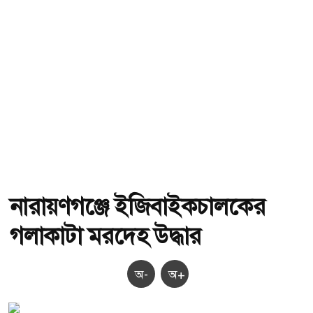
নারায়ণগঞ্জে ইজিবাইকচালকের
গলাকাটা মরদেহ উদ্ধার
অ-
অ+