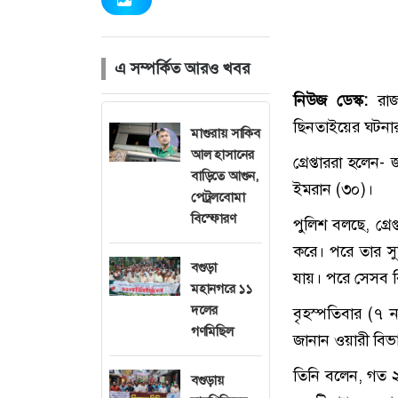
এ সম্পর্কিত আরও খবর
নিউজ ডেস্ক:
রা
ছিনতাইয়ের ঘটনার
মাগুরায় সাকিব
আল হাসানের
গ্রেপ্তাররা হলে
বাড়িতে আগুন,
ইমরান (৩০)।
পেট্রলবোমা
বিস্ফোরণ
পুলিশ বলছে, গ্র
করে। পরে তার সু
বগুড়া
যায়। পরে সেসব র
মহানগরে ১১
দলের
বৃহস্পতিবার (৭ 
গণমিছিল
জানান ওয়ারী বিভ
তিনি বলেন, গত ২১
বগুড়ায়