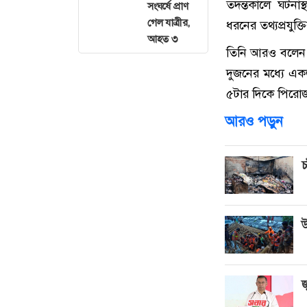
তদন্তকালে ঘটনা
সংঘর্ষে প্রাণ
গেল যাত্রীর,
ধরনের তথ্যপ্রযুক্
আহত ৩
তিনি আরও বলেন, এ
দুজনের মধ্যে এ
৫টার দিকে পিরোজপ
আরও পড়ুন
চ
উ
জ