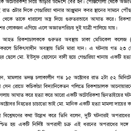
কে অটোরিকশা নিয়ে ভাড়ার উদ্দেশে বের হন। পোস্তগোলা থেকে অজ্ঞ
ওই রাত ৩টার দিকে গেণ্ডারিয়া থানার আঞ্জুমান কবর স্থানের সামনে পৌঁ
ছন থেকে তাকে ধারালো অস্ত্র দিয়ে গুরুতরভাবে আঘাত করে। রিকশ
র লোকজন এগিয়ে এলে অজ্ঞাতপরিচয় দুই যাত্রী পালিয়ে যায়।
 আহত রিকশাচালককে গুরুতর অবস্থায় ঢাকা মেডিকেল কলেজ (
 করলে চিকিৎসাধীন অবস্থায় তিনি মারা যান। এ ঘটনায় গত ২৩ সেপ
াহর ছেলে মো. ইউসুফ হোসেনে বাদী হয়ে গেণ্ডারিয়া খানায় একটি হত্য
লেন, মামলার তদন্ত চলাকালীন গত ১৫ অক্টোবর রাত ২টা ৫২ মিনিট
ীননাথ সেন রোডে কচিকাঁচা বিদ্যানিকেতন গলিতে রিকশাচালক আনোয়ার
িয়ে গলায় আঘাত করে হত্যা করে আরো একটি অটোরিকশা ছিনতাইয়ের ঘট
ক্টোবর নিহতের চাচাতো ভাই মো. মানিক একটি হত্যা মামলা দায়ের 
না বিশ্লেষণের কথা উল্লেখ করে তিনি বলেন, দুটি ঘটনারই অপরাধ
্চিত হয় একটি নির্দিষ্ট অপরাধী চক্র এই ধরনের অপরাধের সঙ্গ