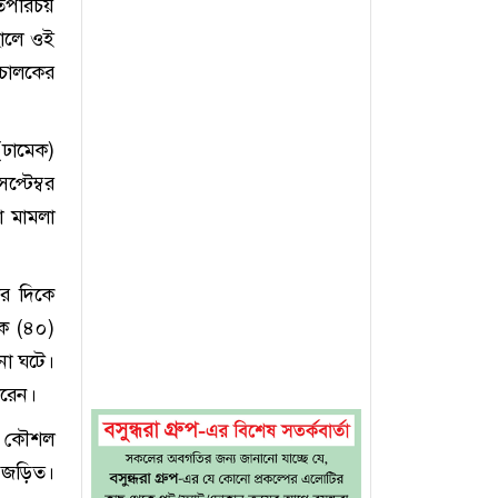
াতপরিচয়
ছালে ওই
াচালকের
ঢামেক)
্টেম্বর
া মামলা
ের দিকে
কে (৪০)
না ঘটে।
করেন।
ের কৌশল
ে জড়িত।