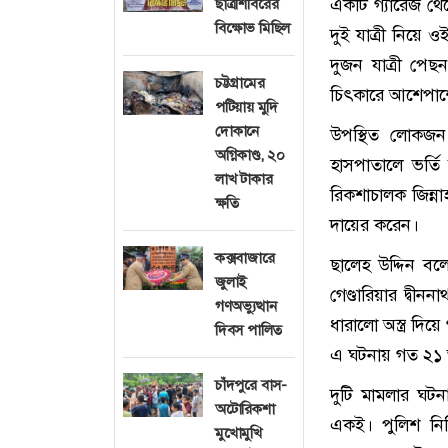
একটি গ্যারেজ থে
ছাত্রশিবিরের
বিক্ষোভ মিছিল
দুই যাত্রী নিয়ে 
দুজন যাত্রী পে
চট্টগ্রামের
চিৎকারে আশেপাশে
পটিয়ায় মুদি
দোকানে
উপস্থিত লোকজন
অগ্নিকাণ্ড, ২০
হাসপাতালে ভর্তি
লাখ টাকার
রিকশাচালক জিন্ন
ক্ষতি
দায়ের করেন।
কক্সবাজারে
ছালেহ উদ্দিন ব
জুলাই
গেণ্ডারিয়ার দ্ব
গণঅভ্যুত্থান
ধারালো অস্ত্র দ
দিবস পালিত
এ ঘটনায় গত ২১ অ
চাঁদপুরে বাস-
দুটি মামলার ঘট
অটোরিকশা
একই। পুলিশ নিশ
মুখোমুখি