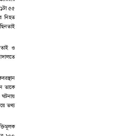
 ১টা ৫৫
রে নিহত
ছিনতাই
িনতাই ও
আদালতে
বরস্থান
িন তাকে
 ঘটনায়
য়ে তথ্য
ক্তিমূলক
াত্র ১০০