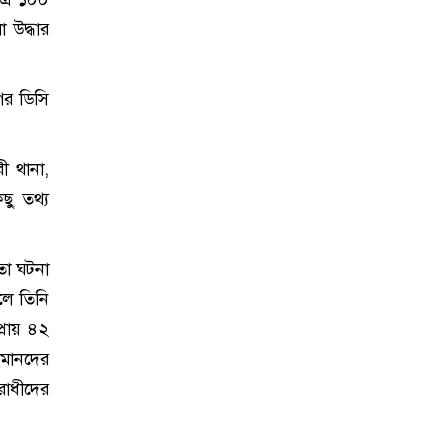
 উদ্ধার
ের ডিসি
ী থানা,
ছু তথ্য
তো ঘটনা
লে তিনি
্রায় ৪২
সমানদের
রাধীদের