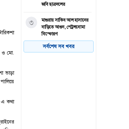
জবি ছাত্রদলের
মাগুরায় সাকিব আল হাসানের
৩
বাড়িতে আগুন, পেট্রলবোমা
োরিকশা
বিস্ফোরণ
সর্বশেষ সব খবর
বগুড়া মহানগরে ১১ দলের
৪
) ও মো.
গণমিছিল
শা ভাড়া
বগুড়ায় ছাত্রশিবিরের বিক্ষোভ
৫
মিছিল
 পালিয়ে
চট্টগ্রামের পটিয়ায় মুদি দোকানে
৬
ে এ কথা
অগ্নিকাণ্ড, ২০ লাখ টাকার ক্ষতি
ুরাইনের