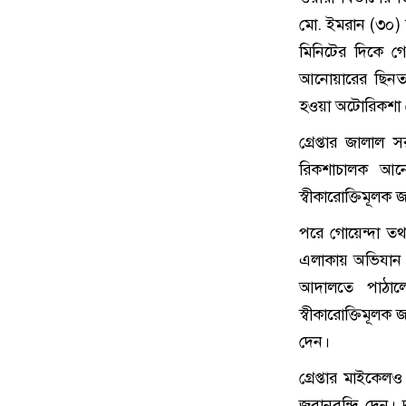
মো. ইমরান (৩০) 
মিনিটের দিকে গ
আনোয়ারের ছিনতা
হওয়া অটোরিকশা ক
গ্রেপ্তার জালা
রিকশাচালক আনো
স্বীকারোক্তিমূলক 
পরে গোয়েন্দা তথ্
এলাকায় অভিযান প
আদালতে পাঠালে
স্বীকারোক্তিমূলক
দেন।
গ্রেপ্তার মাইকেল
জবানবন্দি দেন। দু