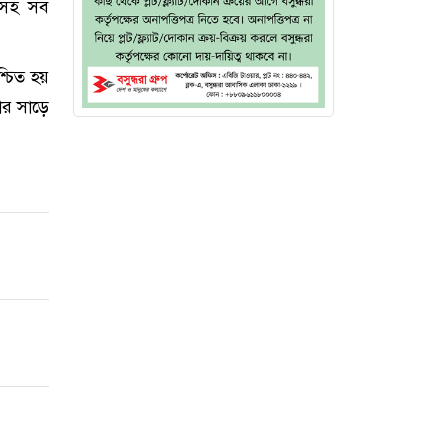
নাসহ সব
্চিত হয়
র সাড়ে