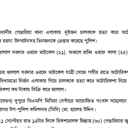
জধানীর গেণ্ডারিয়া থানা এলাকায় দুইজন চালককে হত্যা করে অট
 রহস্য উদঘাটনসহ তিনজনকে গ্রেপ্তার করেছে পুলিশ।
ন- জালাল সরদার ওরফে মাইকেল (২১), ফজলে রাব্বি ওরফে কালা (২৫
েপ্তার জালাল সরদার ওরফে মাইকেল যাত্রী সেজে গভীর রাতে অটোরিক
বিধামতো নির্জন এলাকায় গিয়ে চালককে হত্যা করে অটোরিকশা নিয়ে
িকশা কম টাকায় বিক্রি করে জালাল।
নভেম্বর) দুপুরে ডিএমপি মিডিয়া সেন্টারে আয়োজিত সংবাদ সম্মেলন
াগের উপ-পুলিশ কমিশনার (ডিসি) মো. ছালেহ উদ্দিন।
 সেপ্টেম্বর রাত ১২টার দিকে রিকশাচালক জিন্নাহ (৬০) গেণ্ডারিয়ার জ