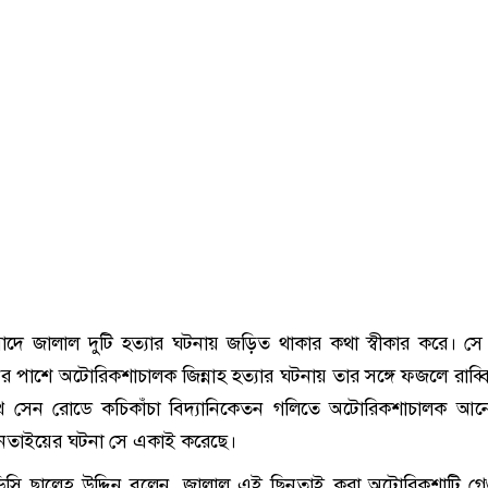
সাবাদে জালাল দুটি হত্যার ঘটনায় জড়িত থাকার কথা স্বীকার করে। সে
নের পাশে অটোরিকশাচালক জিন্নাহ হত্যার ঘটনায় তার সঙ্গে ফজলে রাব্ব
ীননাথ সেন রোডে কচিকাঁচা বিদ্যানিকেতন গলিতে অটোরিকশাচালক আ
িনতাইয়ের ঘটনা সে একাই করেছে।
িসি ছালেহ উদ্দিন বলেন, জালাল এই ছিনতাই করা অটোরিকশাটি গেণ্