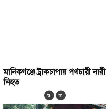
মানিকগঞ্জে ট্রাকচাপায় পথচারী নারী
নিহত
অ-
অ+