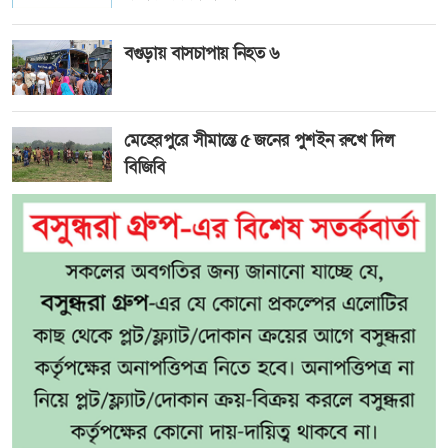
বগুড়ায় বাসচাপায় নিহত ৬
মেহেরপুরে সীমান্তে ৫ জনের পুশইন রুখে দিল
বিজিবি