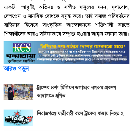
একটি। আবৃত্তি, অভিনয় ও সঙ্গীত মানুষের মনন, মূল্যবোধ,
দেশপ্রেম ও মানবিক বোধকে সমৃদ্ধ করে। তাই সমাজ পরিবর্তনের
হাতিয়ার হিসেবে সাংস্কৃতিক আন্দোলনকে শক্তিশালী করতে
শিক্ষার্থীদের আরও সক্রিয়ভাবে সম্পৃক্ত হওয়ার আহ্বান জানান তারা।
আরও পড়ুন
ট্রাম্পের ৪শ’ মিলিয়ন ডলারের বলরুম প্রকল্প
আদালতে স্থগিত
সিরাজগঞ্জে যাত্রীবাহী বাসে ট্রাকের ধাক্কায় নিহত ২