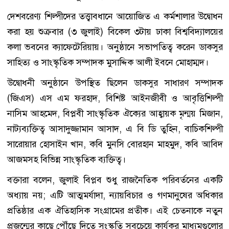
দেশবরেণ্য শিল্পীদের তত্ত্বাবধানে আয়োজিত এ কর্মশালার উদ্বোধন
করা হয় শুক্রবার (৩ জুলাই) বিকেল ৩টায় ঢাকা বিশ্ববিদ্যালয়ের
কলা ভবনের ক্যাফেটেরিয়ায়। অনুষ্ঠানে সভাপতিত্ব করেন ডাকসুর
সাহিত্য ও সাংস্কৃতিক সম্পাদক মুসাদ্দিক আলী ইবনে মোহাম্মদ।
উদ্বোধনী অনুষ্ঠানে উপস্থিত ছিলেন ডাকসুর সাধারণ সম্পাদক
(জিএস) এস এম ফরহাদ, বিশিষ্ট আইনজীবী ও আবৃত্তিশিল্পী
নাসিম আহমেদ, বিপ্লবী সাংস্কৃতিক ঐক্যের আহ্বায়ক মৃন্ময় মিজান,
নাট্যব্যক্তিত্ব আসাদুজ্জামান আসাদ, এ বি ডি তুহিন, বাচিকশিল্পী
সারোয়ার হোসাইন খান, কবি মুনসি বোরহান মাহমুদ, কবি আবিদ
আজমসহ বিভিন্ন সাংস্কৃতিক ব্যক্তিত্ব।
বক্তারা বলেন, জুলাই বিপ্লব শুধু রাজনৈতিক পরিবর্তনের একটি
অধ্যায় নয়; এটি আত্মমর্যাদা, ন্যায়বিচার ও গণমানুষের অধিকার
প্রতিষ্ঠার এক ঐতিহাসিক সংগ্রামের প্রতীক। এই চেতনাকে নতুন
প্রজন্মের কাছে পৌঁছে দিতে সংস্কৃতি সবচেয়ে কার্যকর মাধ্যমগুলোর