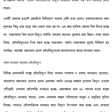
রূপান্তরিত করতে পারলে বাংলাদেশের বিদ্যুৎ চাহিদার একটা বড় অংশ মিটিয়ে ফেলা
সম্ভব।
একটি সোলার প্ল্যান্টে প্রাথমিক বিনিয়োগ অনেক বেশি মনে হলেও রক্ষণাবেক্ষণের জন্য
ন্যূনতম কিছু খরচ ছাড়া আর তেমন খরচ হয় না। এর জন্য মাসিক কোনো বিল দিতে হচ্ছে
না। গরমকালে তিন মাসে বিদ্যুৎ ঘাটতি অন্যান্য সময়ের তুলনায় প্রায় দ্বিগুণ। লক্ষ্য করার
বিষয়, সৌরবিদ্যুতের পিক সময় হচ্ছে গরমকাল। অর্থাৎ গরমকালে সূর্যের বিকিরণ হয়
সর্বোচ্চ। কাজেই আমাদের দেশে সৌরবিদ্যুতকে যথাযথভাবে কাজে লাগানো সম্ভব।
কারা ব্যবহার করছেন সৌরবিদ্যুৎ
বিভিন্ন বেসরকারি সংস্থা সৌরবিদ্যুৎ নিয়ে তাদের গবেষণা ও প্রসার অব্যাহত রেখেছে।
সাধারণত আমাদের দেশের যেসব এলাকায় অর্থাৎ প্রত্যন্ত অঞ্চলে যেখানে বিদ্যুৎ এখনো
পৌঁছেনি, সেখানে সৌরশক্তি ব্যবহৃত হচ্ছে। গ্রামাঞ্চলে প্রায় ৪০ লাখের মতো মানুষ
সৌরবিদ্যুৎ ব্যবহার করছে। এসব এলাকার সচ্ছল পরিবারের মানুষ এ প্রযুক্তির সুবিধা
নিচ্ছে। ভারতে সৌরশক্তিকে ব্যবহার করে বিদ্যুৎ উৎপাদন করা হচ্ছে এবং সেখানে