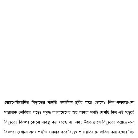
লোডশেডিংজনিত বিদ্যুতের ঘাটতি জনজীবন স্থবির করে তোলে। শিল্প-কলকারখানা
মারাত্মক হুমকিতে পড়ে। সমৃদ্ধ বাংলাদেশের স্বপ্ন আমরা সবাই দেখছি কিন্তু এই মুহূর্তে
বিদ্যুতের বিকল্প কোনো ব্যবস্থা করা যাচ্ছে না। অথচ উন্নত দেশে বিদ্যুতের রয়েছে নানা
বিকল্প। যেখানে এসব পদ্ধতি ব্যবহার করে বিদ্যুৎ পরিস্থিতির মোকাবিলা করা হচ্ছে। কিন্তু