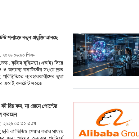
ট শনাক্তে নতুন প্রযুক্তি আনছে
ই, ২০২৬ ০৬:৪০ পিএম
 ডেস্ক : কৃত্রিম বুদ্ধিমত্তা (এআই) দিয়ে
ও অন্যান্য কনটেন্টের সংখ্যা দ্রুত
 পরিস্থিতিতে ব্যবহারকারীদের ভুয়া
্তিকর এআই কনটেন্ট সহজে
মে কী রিচ কম, না জেনে পোস্টের
ুল করছেন
ই, ২০২৬ ০৩:৩২ এএম
ধু ছবি বা ভিডিও শেয়ার করার মাধ্যম
র জন্য আয়ের অন্যতম প্ল্যাটফর্ম