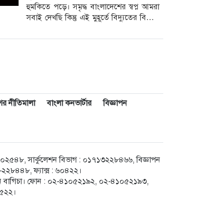
হুমকিতে পড়ে। সমৃদ্ধ বাংলাদেশের স্বপ্ন আমরা
সবাই দেখছি কিন্তু এই মুহূর্তে বিদ্যুতের বিকল্প
কোনো ব্যবস্থা করা যাচ্ছে
াশের নীতিমালা
বাংলা কনভার্টার
বিজ্ঞাপন
৪৮, সার্কুলেশন বিভাগ : ০১৭১৩২২৮৪৬৬, বিজ্ঞাপন
২৮৪৪৮, ফ্যাক্স : ৬০৪২২।
েগুন বাগিচা। ফোন : ০২-৪১০৫২১৯২, ০২-৪১০৫২১৯৩,
৮৫২২।