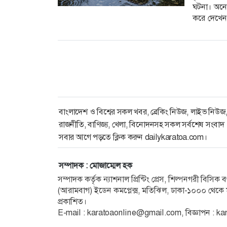
ঘটনা। অনে
করে দেখেন
সঙ্গে সঙ্গে চ
বাংলাদেশ ও বিশ্বের সকল খবর, ব্রেকিং নিউজ, লাইভ নিউজ
রাজনীতি, বাণিজ্য, খেলা, বিনোদনসহ সকল সর্বশেষ সংবাদ
সবার আগে পড়তে ক্লিক করুন dailykaratoa.com।
সম্পাদক : মোজাম্মেল হক
সম্পাদক কর্তৃক ন্যাশনাল প্রিন্টিং প্রেস, শিল্পনগরী বিসি
(আরামবাগ) ইডেন কমপ্লেক্স, মতিঝিল, ঢাকা-১০০০ থেকে ম
প্রকাশিত।
E-mail : karatoaonline@gmail.com, বিজ্ঞাপন :