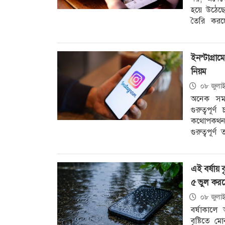
হয়ে উঠেছে ই
তৈরি করছ
করছেন এই
ইনস্টাগ্রা
নিয়ম
০৮ জুলা
অনেক সময়
গুরুত্বপূর
কথোপকথন, অ
গুরুত্বপূর্
দুশ্চিন্তা 
করেন,
এই বর্ষায়
৫ ভুল করব
০৮ জুলা
বর্ষাকাল
বৃষ্টিতে 