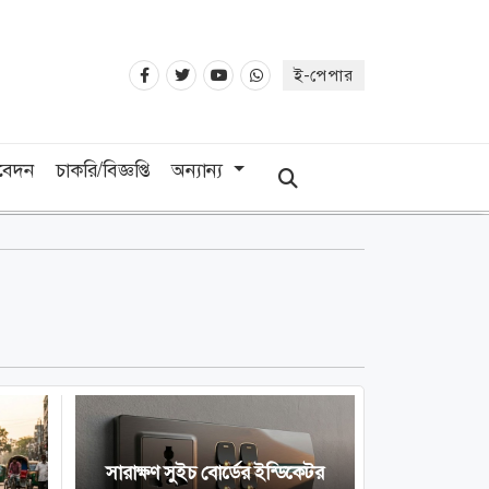
ই-পেপার
িবেদন
চাকরি/বিজ্ঞপ্তি
অন্যান্য
সারাক্ষণ সুইচ বোর্ডের ইন্ডিকেটর