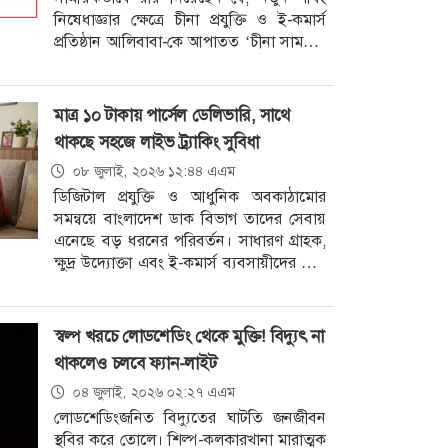
নিষেধাজ্ঞার ক্ষেত্রে চীনা প্রযুক্তি ও ই-কমার্স
প্রতিষ্ঠান আলিবাবা-কে আপাতত ‘চীনা সামরিক
কোম্পানি’ হিসেবে বিবেচনা করতে পারবে না
মার্কিন
মাত্র ১০ টাকায় পার্সেল ডেলিভারি, সাথে
থাকছে সহজে লাইভ ট্র্যাকিং সুবিধা
০৮ জুলাই, ২০২৬ ১২:৪৪ এএম
ডিজিটাল প্রযুক্তি ও আধুনিক অবকাঠামোর
সমন্বয়ে বাংলাদেশ ডাক বিভাগ তাদের সেবায়
এনেছে বড় ধরনের পরিবর্তন। সাধারণ গ্রাহক,
ক্ষুদ্র উদ্যোক্তা এবং ই-কমার্স ব্যবসায়ীদের জন্য
দ্রুত, নিরাপদ ও সাশ্রয়ী পার্সেল
স্বল্প খরচে লোডশেডিং থেকে মুক্তি! বিদ্যুৎ না
থাকলেও চলবে ফ্যান-লাইট
০৪ জুলাই, ২০২৬ ০২:২৭ এএম
লোডশেডিংজনিত বিদ্যুতের ঘাটতি জনজীবন
স্থবির করে তোলে। শিল্প-কলকারখানা মারাত্মক