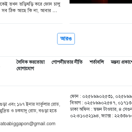
কেই তখন তড়িঘড়ি করে ফোন চালু
 সব ঠিক আছে কি না, আবার কেউ
ার্জে
আরও
দৈনিক করতোয়া
গোপনীয়তার নীতি
শর্তাবলি
মন্তব্য প্রক
,
যোগাযোগ
ফোন : ০২৫৮৯৯০২৫৩১, ০২৫৮৯৯০২৫
বিভাগ : ০২৫৮৯৯০২৫৪৭, ০১৭১৩-২
ক বগুড়া এবং ১৬৭ ইনার সার্কুলার রোড,
ঢাকা অফিস : স্বজন টাওয়ার, ৪ স
ুদ্রিত ও চকযাদু রোড, বগুড়া হতে
০২-৪১০৫২১৯৪, ফ্যাক্স : ২২৩৩৮
 karatoabiggapon@gmail.com