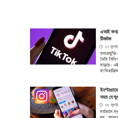
এআই কনটেন্
টিকটক
১৭ জুলা
তথ্যপ্রযুক্তি
তৈরি ভিডিও 
বাড়ছে। এই
বা বিভ্রান
ইনস্টাগ্রা
সময় যে ভ
০৮ জুলা
বর্তমানে শু
নয়, অনেকে