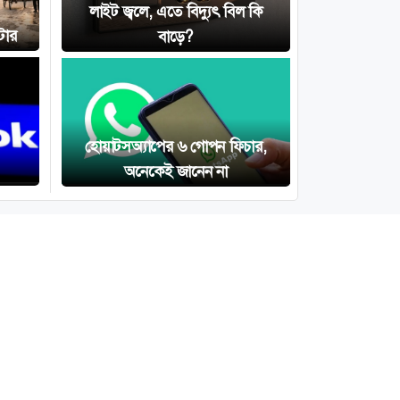
লাইট জ্বলে, এতে বিদ্যুৎ বিল কি
টার
বাড়ে?
হোয়াটসঅ্যাপের ৬ গোপন ফিচার,
অনেকেই জানেন না