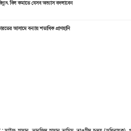
িদ্যুৎ বিল কমাতে যেসব অভ্যাস বদলাবেন
ারতের আসামে বন্যায় শতাধিক প্রাণহানি
 :
সাইফ হাসান, তানজিদ হাসান তামিম, তাওহীদ হৃদয় (অধিনায়ক),