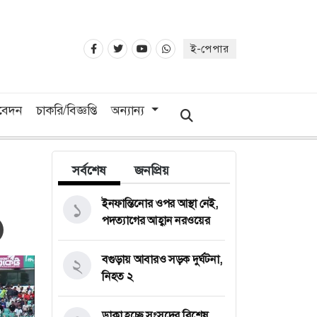
ই-পেপার
িবেদন
চাকরি/বিজ্ঞপ্তি
অন্যান্য
সর্বশেষ
জনপ্রিয়
ইনফান্তিনোর ওপর আস্থা নেই,
১
পদত্যাগের আহ্বান নরওয়ের
বগুড়ায় আবারও সড়ক দুর্ঘটনা,
২
নিহত ২
ডাকা হচ্ছে সংসদের বিশেষ