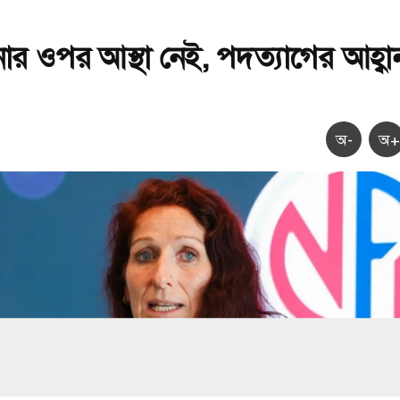
নোর ওপর আস্থা নেই, পদত্যাগের আহ্বা
অ-
অ+