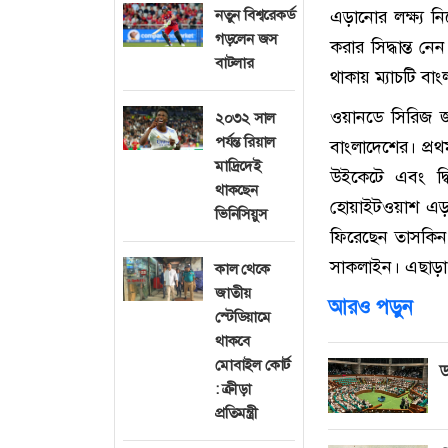
নতুন বিশ্বরেকর্ড
এড়ানোর লক্ষ্য 
গড়লেন জস
করার সিদ্ধান্ত 
বাটলার
থাকায় ম্যাচটি বা
ওয়ানডে সিরিজ জয়
২০৩২ সাল
পর্যন্ত রিয়াল
বাংলাদেশের। প্রথ
মাদ্রিদেই
উইকেটে এবং দ্ব
থাকছেন
হোয়াইটওয়াশ এড়া
ভিনিসিয়ুস
ফিরেছেন তাসকিন
সাকলাইন। এছাড়া 
কাল থেকে
জাতীয়
আরও পড়ুন
স্টেডিয়ামে
থাকবে
মোবাইল কোর্ট
ড
: ক্রীড়া
প্রতিমন্ত্রী