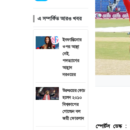
এ সম্পর্কিত আরও খবর
ইনফান্তিনোর
ওপর আস্থা
নেই,
পদত্যাগের
আহ্বান
নরওয়ের
উরুগুয়ের কোচ
হলেন ২০১০
বিশ্বকাপের
গোল্ডেন বল
জয়ী ফোরলান
স্পোর্টস ডেস্ক :