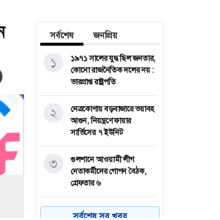
ন
সর্বশেষ
জনপ্রিয়
১৯৭১ সালের যুদ্ধ ছিল জনতার,
১
কোনো রাজনৈতিক দলের নয় :
ভারপ্রাপ্ত রাষ্ট্রপতি
নেত্রকোণায় বড়বাজারে ভয়াবহ
২
আগুন, নিয়ন্ত্রণে ফায়ার
সার্ভিসের ৭ ইউনিট
গুলশানে আওয়ামী লীগ
৩
নেতাকর্মীদের গোপন বৈঠক,
গ্রেফতার ৬
পাবনার চাটমোহরে আমন
৪
সর্বশেষ সব খবর