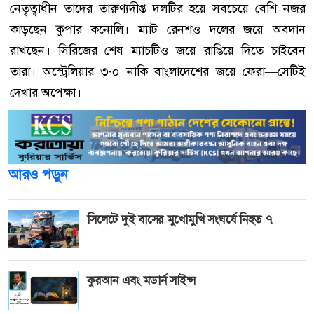
নেতৃত্বাধীন তাদের তারুণ্যদীপ্ত দলটির হয়ে সবচেয়ে বেশি নজর
কাড়ছেন কুপার কনোলি। ম্যাট রেনশও দলের জয়ে অবদান
রাখছেন। সিরিজের শেষ ম্যাচটিও জয়ে রাঙিয়ে দিতে চাইবেন
তারা। অস্ট্রেলিয়ার ৩-০ নাকি বাংলাদেশের জয়ে ফেরা—সেটিই
দেখার অপেক্ষা।
আরও পড়ুন
সিলেটে দুই বাসের মুখোমুখি সংঘর্ষে নিহত ৭
কুরআন এবং মডার্ন সাইন্স