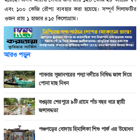
এবং ১০০ কেজি রৌপ্য ব্যবহার করা হয়েছে। সম্পূর্ণ গিলাফটির
ওজন প্রায় ১ হাজার ৪১৫ কিলোগ্রাম।
আরও পড়ুন
পাবনার সুজানগরের পদ্মা নদীতে নিষিদ্ধ জাল দিয়ে
পোনা মাছ নিধন
বগুড়ার শেরপুরে ৯টি গ্রামে পাঁচ বছর ধরে স্থায়ী
জলাবদ্ধতা
পঞ্চগড়ের বোদায় হিমালিকা শিশু পার্ক এর উদ্বোধন