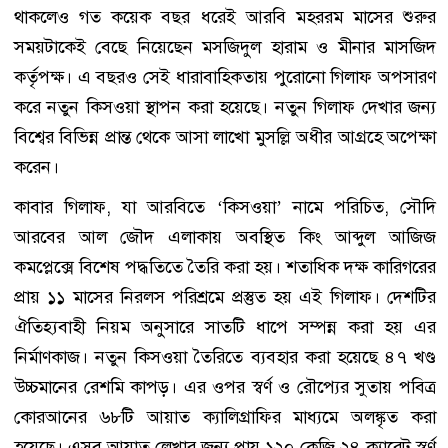
থাকলেও গত কয়েক বছর ধরেই আরবি মহররম মাসের শুরুর
সময়টাকেই বেছে নিয়েছেন মসজিদুল হারাম ও মীনার মাসজিদ
কর্তৃপক্ষ। এ বছরও সেই ধারাবাহিকতায় পুরোনো গিলাফ অপসারণ
করে নতুন কিসওয়া স্থাপন করা হয়েছে। নতুন গিলাফ দেখার জন্য
বিশ্বের বিভিন্ন প্রান্ত থেকে আসা লাখো মুসল্লি অধীর আগ্রহে অপেক্ষা
করেন।
কাবার গিলাফ, যা আরবিতে ‘কিসওয়া’ নামে পরিচিত, সৌদি
আরবের আল জৌদ এলাকায় অবস্থিত কিং আব্দুল আজিজ
কমপ্লেক্সে বিশেষ পদ্ধতিতে তৈরি করা হয়। শতাধিক দক্ষ কারিগরের
প্রায় ১১ মাসের নিরলস পরিশ্রমে প্রস্তুত হয় এই গিলাফ। দেশটির
ঐতিহ্যবাহী নিয়ম অনুসারে সাতটি ধাপে সম্পন্ন করা হয় এর
নির্মাণকাজ। নতুন কিসওয়া তৈরিতে ব্যবহার করা হয়েছে ৪৭ খণ্ড
উচ্চমানের রেশমি কাপড়। এর ওপর স্বর্ণ ও রৌপ্যের সুতায় পবিত্র
কোরআনের ৬৮টি আয়াত ক্যালিগ্রাফির মাধ্যমে অলঙ্কৃত করা
হয়েছে। এসব আয়াত লেখার জন্য প্রায় ১২০ কেজি ২৪ ক্যারেট স্বর্ণ