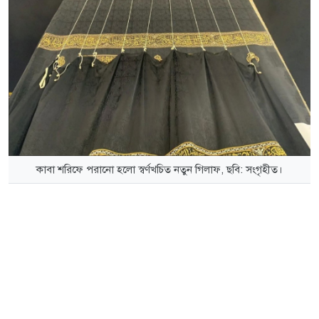
কাবা শরিফে পরানো হলো স্বর্ণখচিত নতুন গিলাফ, ছবি: সংগৃহীত।