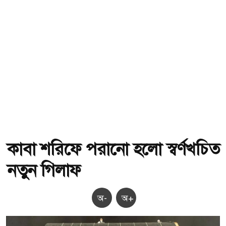
কাবা শরিফে পরানো হলো স্বর্ণখচিত
নতুন গিলাফ
অ-
অ+