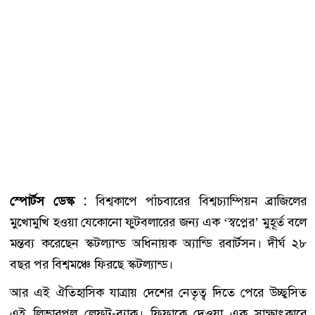
স্পোর্টস ডেস্ক :
বিশ্বকাপে পাঁচবারের বিশ্বচ্যাম্পিয়ন ব্রাজিলের
মুখোমুখি হওয়া যেকোনো ফুটবলারের জন্য এক ‘স্বপ্নের’ মুহূর্ত বলে
মন্তব্য করেছেন স্কটল্যান্ড অধিনায়ক অ্যান্ডি রবার্টসন। দীর্ঘ ২৮
বছর পর বিশ্বমঞ্চে ফিরছে স্কটল্যান্ড।
আর এই ঐতিহাসিক যাত্রায় দেশের নেতৃত্ব দিতে পেরে উচ্ছ্বসিত
এই লিভারপুল লেফট-ব্যাক। ফিফাকে দেওয়া এক সাক্ষাৎকারে