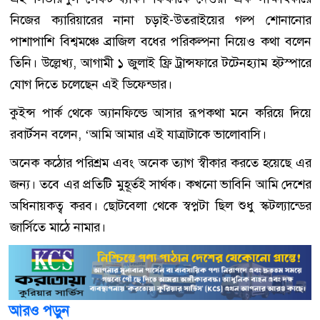
নিজের ক্যারিয়ারের নানা চড়াই-উতরাইয়ের গল্প শোনানোর
পাশাপাশি বিশ্বমঞ্চে ব্রাজিল বধের পরিকল্পনা নিয়েও কথা বলেন
তিনি। উল্লেখ্য, আগামী ১ জুলাই ফ্রি ট্রান্সফারে টটেনহ্যাম হটস্পারে
যোগ দিতে চলেছেন এই ডিফেন্ডার।
কুইন্স পার্ক থেকে অ্যানফিল্ডে আসার রূপকথা মনে করিয়ে দিয়ে
রবার্টসন বলেন, ‘আমি আমার এই যাত্রাটাকে ভালোবাসি।
অনেক কঠোর পরিশ্রম এবং অনেক ত্যাগ স্বীকার করতে হয়েছে এর
জন্য। তবে এর প্রতিটি মুহূর্তই সার্থক। কখনো ভাবিনি আমি দেশের
অধিনায়কত্ব করব। ছোটবেলা থেকে স্বপ্নটা ছিল শুধু স্কটল্যান্ডের
জার্সিতে মাঠে নামার।
আরও পড়ুন