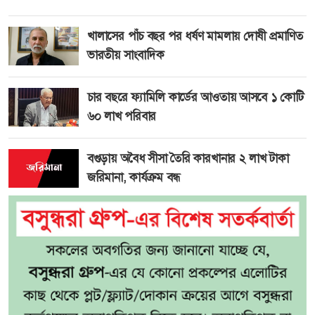
খালাসের পাঁচ বছর পর ধর্ষণ মামলায় দোষী প্রমাণিত
ভারতীয় সাংবাদিক
চার বছরে ফ্যামিলি কার্ডের আওতায় আসবে ১ কোটি
৬০ লাখ পরিবার
বগুড়ায় অবৈধ সীসা তৈরি কারখানার ২ লাখ টাকা
জরিমানা, কার্যক্রম বন্ধ