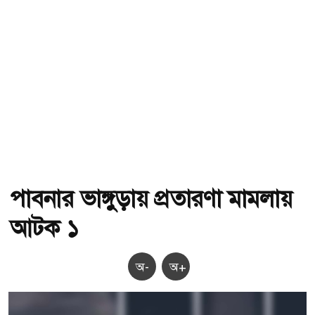
পাবনার ভাঙ্গুড়ায় প্রতারণা মামলায়
আটক ১
অ-
অ+