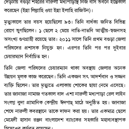
দেড়টায় বগুড়া শহরের নারুলী মধ্যপাড়াস্থ নিজ বাস ভবনে ইন্তেকাল
করেছেন (ইন্না লিল্লাহি ওয়া ইন্না ইলাহি রাজিউন)।
মৃত্যুকালে তার বয়স হয়েছিলো ৯৩। তিনি বার্ধক্য জনিত বিভিন্ন
রোগে ভুগছিলেন। ১ ছেলে ২ মেয়ে নাতি-নাতনি আত্মীয়-স্বজনসহ
অসংখ্য গুণগ্রাহী রয়েছে তার। ২০১১ সালে তিনি প্রথম বগুড়া জেলা
পরিষদের প্রশাসক নিযুক্ত হন। এরপর তিনি পর পর দুইবার
চেয়ারম্যান নির্বাচিত হন।
তিনি জেলা পরিষদের চেয়ারম্যান থাকা অবস্থায় জেলার অনেক
উন্নয়ন মূলক কাজ করেছেন। তিনি একজন সৎ আদর্শবান ও সজ্জন
ব্যক্তি ছিলেন। তার মৃত্যুতে এলাকায় শোকের ছায়া নেমে এসেছে।
তার জানাজা নামাজ গতকাল বাদ এশা নারুলী মধ্যপাড়া রেল লাইন
সংলগ্ন বুদা প্রামানিক কেন্দ্রীয় ঈদগাহ্ মাঠে অনুষ্ঠিত হয়। জানাজা
শেষে নারুলী কবরস্থানে তাকে দাফন করা হয়। তার একমাত্র ছেলে
মেহেদী হাসান রঞ্জন বাংলাদেশ ব্যাংকের সহকারি মহাব্যবস্থাপক
হিসেওেব কর্মরত রয়েছেন।