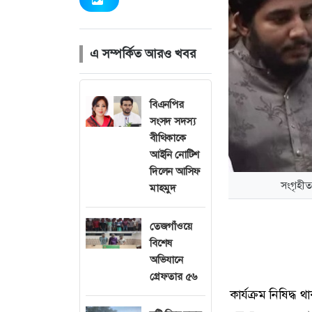
এ সম্পর্কিত আরও খবর
বিএনপির
সংসদ সদস্য
বীথিকাকে
আইনি নোটিশ
দিলেন আসিফ
সংগৃহীত
মাহমুদ
তেজগাঁওয়ে
বিশেষ
অভিযানে
গ্রেফতার ৫৬
কার্যক্রম নিষিদ্