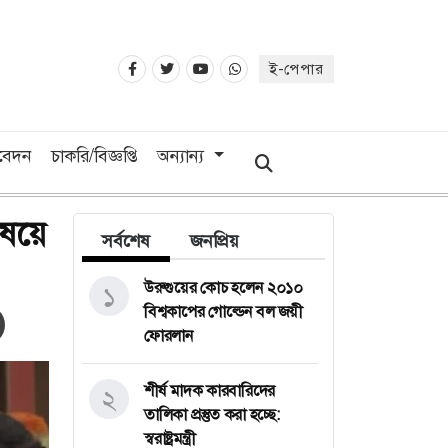
ই-পেপার
িবেদন
চাকরি/বিজ্ঞপ্তি
অন্যান্য
িষয়ে
সর্বশেষ
জনপ্রিয়
উরুগুয়ের কোচ হলেন ২০১০
১
বিশ্বকাপের গোল্ডেন বল জয়ী
ফোরলান
শীর্ষ মাদক কারবারিদের
২
তালিকা প্রস্তুত করা হচ্ছে:
স্বরাষ্ট্রমন্ত্রী