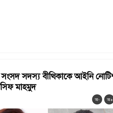
 সংসদ সদস্য বীথিকাকে আইনি নোটি
সিফ মাহমুদ
অ-
অ+