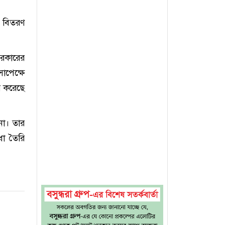
ষ বিতরণ
সরকারের
াপেক্ষে
ি করেছে
না। তার
া তৈরি