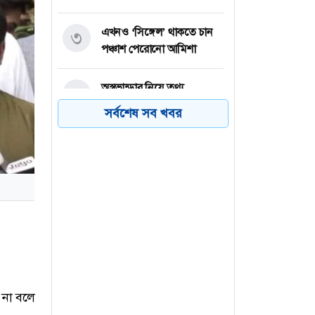
এখনও ‘সিঙ্গেল’ থাকতে চান
৩
পঞ্চাশ পেরোনো আমিশা
অস্ত্রভান্ডার নিয়ে তথ্য
৪
ফাঁসকারীদের কারাদণ্ডের
সর্বশেষ সব খবর
হুঁশিয়ারি ট্রাম্পের
বিএনপির সংসদ সদস্য
৫
বীথিকাকে আইনি নোটিশ
দিলেন আসিফ মাহমুদ
নতুন বিশ্বরেকর্ড গড়লেন জস
৬
বাটলার
ে না বলে