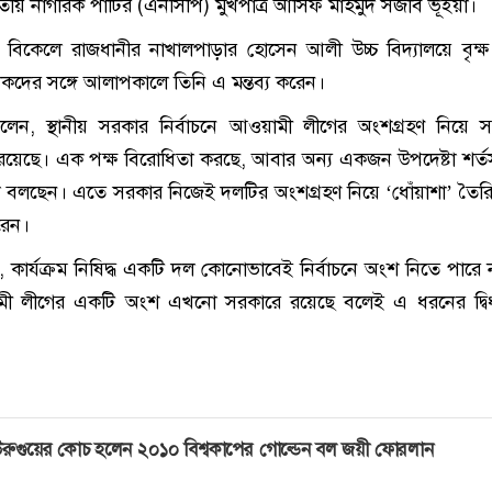
াতীয় নাগরিক পার্টির (এনসিপি) মুখপাত্র আসিফ মাহমুদ সজীব ভূঁইয়া।
) বিকেলে রাজধানীর নাখালপাড়ার হোসেন আলী উচ্চ বিদ্যালয়ে বৃক্
দিকদের সঙ্গে আলাপকালে তিনি এ মন্তব্য করেন।
েন, স্থানীয় সরকার নির্বাচনে আওয়ামী লীগের অংশগ্রহণ নিয়ে 
রয়েছে। এক পক্ষ বিরোধিতা করছে, আবার অন্য একজন উপদেষ্টা শর্তস
 বলছেন। এতে সরকার নিজেই দলটির অংশগ্রহণ নিয়ে ‘ধোঁয়াশা’ তৈর
রেন।
কার্যক্রম নিষিদ্ধ একটি দল কোনোভাবেই নির্বাচনে অংশ নিতে পারে 
ী লীগের একটি অংশ এখনো সরকারে রয়েছে বলেই এ ধরনের দ্বিধ
রুগুয়ের কোচ হলেন ২০১০ বিশ্বকাপের গোল্ডেন বল জয়ী ফোরলান