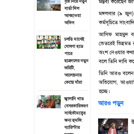
মন্তব্য করেছেন জ
বৃষ্টি নিয়ে নতুন
বার্তা দিল
মঙ্গলবার (৯ জুন
আবহাওয়া
কর্মসূচিতে সাংবা
অফিস
আসিফ মাহমুদ বল
চলতি মাসেই
ভেতরেই ভিন্নমত 
ঘোষণা হতে
অংশ নেওয়ার কথা
পারে
ছাত্রদলের নতুন
বলে তিনি দাবি ক
কমিটি,
তিনি আরও বলেন, 
আলোচনার
অভিযোগ, আওয়াম
কেন্দ্রে যাঁরা
হচ্ছে।
জ্বালানি খাত
আরও পড়ুন
বেসরকারিকরণ
সার্বভৌমত্বের
জন্য হুমকি:
উ
ব্যারিস্টার