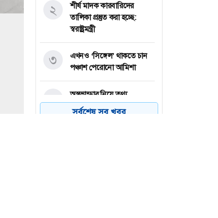
শীর্ষ মাদক কারবারিদের
২
তালিকা প্রস্তুত করা হচ্ছে:
স্বরাষ্ট্রমন্ত্রী
এখনও ‘সিঙ্গেল’ থাকতে চান
৩
পঞ্চাশ পেরোনো আমিশা
অস্ত্রভান্ডার নিয়ে তথ্য
৪
ফাঁসকারীদের কারাদণ্ডের
সর্বশেষ সব খবর
হুঁশিয়ারি ট্রাম্পের
বিএনপির সংসদ সদস্য
৫
বীথিকাকে আইনি নোটিশ
দিলেন আসিফ মাহমুদ
নতুন বিশ্বরেকর্ড গড়লেন জস
৬
বাটলার