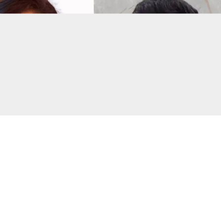
সংগৃহীত, বিএনপির সংসদ সদস্য বীথিকাকে আইনি নোটিশ দিলেন আসিফ মাহমুদ