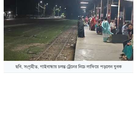
ছবি, সংগৃহীত, গাইবান্ধায় চলন্ত ট্রেনের নিচে লাফিয়ে পড়লেন যুবক