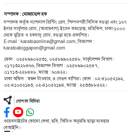
সম্পাদক : মোজাম্মেল হক
সম্পাদক কর্তৃক ন্যাশনাল প্রিন্টিং প্রেস, শিল্পনগরী বিসিক বগুড়া এবং ১৬৭
ইনার সার্কুলার রোড, (আরামবাগ) ইডেন কমপ্লেক্স, মতিঝিল, ঢাকা-১০০০
থেকে মুদ্রিত ও চকযাদু রোড, বগুড়া হতে প্রকাশিত।
E-mail : karatoaonline@gmail.com, বিজ্ঞাপন :
karatoabiggapon@gmail.com
ফোন : ০২৫৮৯৯০২৫৩১, ০২৫৮৯৯০২৫৪৮, সার্কুলেশন বিভাগ :
০১৭১৩২২৮৪৬৬, বিজ্ঞাপন বিভাগ : ০২৫৮৯৯০২৫৪৭,
০১৭১৩-২২৮৪৪৮, ফ্যাক্স : ৬০৪২২।
ঢাকা অফিস : স্বজন টাওয়ার, ৪ সেগুন বাগিচা। ফোন : ০২-৪১০৫২১৯২,
০২-৪১০৫২১৯৩, ০২-৪১০৫২১৯৪, ফ্যাক্স : ২২৩৩৮৮৫২২।
সোশ্যাল মিডিয়া
ওয়েবসাইটের কোনো লেখা, ছবি, ভিডিও অনুমতি ছাড়া ব্যবহার
বেআইনি।