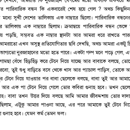
 দেখবে, আমরাও কি নুরজাহান বেগমের মতো একাকি একঘরে ম
 পারিবারিক বন্ধন কি একবারেই শেষ হয়ে গেল ? অথচ কিছুদিন প
র মধ্যে সুখী দেশের তালিকায় এক নাম্বারে ছিলো। পারিবারিক বন্ধনে
 তালিকায় এক নাম্বারে ছিলাম। ক্রমান্বয়ে পারিবারিক বন্ধন ভেঙ্গে
 পড়ছি, সম্ভবত এক নাম্বার স্থানটা আর আমরা ধরে রাখতে পার
রাতো এখন অসুস্থ প্রতিযোগিতার ছবি দেখছি, অথচ আমরা একটু চিন
 ভাগ্যতো নুরজাহানের মতো হতে পারে। একটা গল্প মনে পড়ে গেল, 
গামছা বেঁধে হিঁড়হিঁড় করে টেনে নিয়ে যাচ্ছে আর বাবাকে বলছে, 
ারবো, তুই শুধু বাড়িতে বসে থেকে খাস আর প্যাচাল পাড়িস, তোকে
দূর টেনে নিয়ে যাওয়ার পর বাবা ছেলেকে বলছে, বাবা তুই আর আমা
ুই আর এক পা টেনে নিয়ে গেলে তোর কবিরা গুনাহ হবে। তখন ছেল
নাহ। বাবা তখন উত্তর দিয়ে বলছে আমি আমার জীবদ্দশায় তোর দা
এনেছিলাম, এটুকু আমার পাওনা আছে, এর পরে আমাকে তুই টেনে নি
া গুনাহ হবে। যেমন কর্ম তেমন ফল।