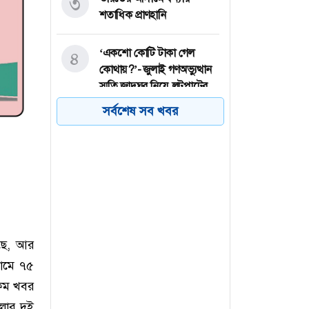
৩
শতাধিক প্রাণহানি
‘একশো কোটি টাকা গেল
৪
কোথায়?’- জুলাই গণঅভ্যুত্থান
স্মৃতি জাদুঘর নিয়ে লুটপাটের
অভিযোগ দর্শনার্থীর
সর্বশেষ সব খবর
৪৩ শিক্ষার্থী নিখোঁজের এক
৫
দশক পর সাবেক গভর্নর
গ্রেফতার, উঠছে গোপন নথি
ধ্বংসের অভিযোগ
হাসপাতালে ভর্তি বলিউড
৬
ছে, আর
অভিনেতা মিঠুন চক্রবর্তী
নামে ৭৫
রকম খবর
লার দুই