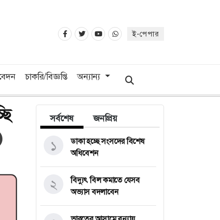
ই-পেপার
িবেদন
চাকরি/বিজ্ঞপ্তি
অন্যান্য
্ছি
সর্বশেষ
জনপ্রিয়
ডাকা হচ্ছে সংসদের বিশেষ
১
অধিবেশন
বিদ্যুৎ বিল কমাতে যেসব
২
অভ্যাস বদলাবেন
ভারতের আসামে বন্যায়