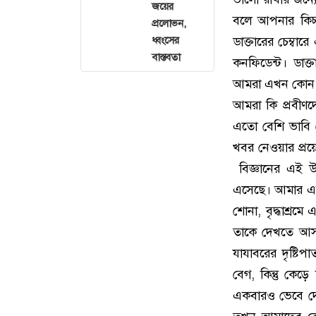
জয়ের
বলে আপনার কিচ্
প্রলোভন,
ধ্বংসের
ডাক্তারের চেম্বা
বাস্তবতা
কনফিডেন্ট। ডাক
আমরা এখন কোন পথ
আমরা কি প্রবীণদ
এতো বেশি ভাবি 
খবর নেওয়ার প্রয়
বিজ্ঞানের এই 
এসেছে। আমার এক ব
শোনা, বৃদ্ধাশ্রম
তাকে দেখতে আসছে 
যাযাবরের দৃষ্টি
বেগ, কিন্তু কে
একবারও ভেবে দে