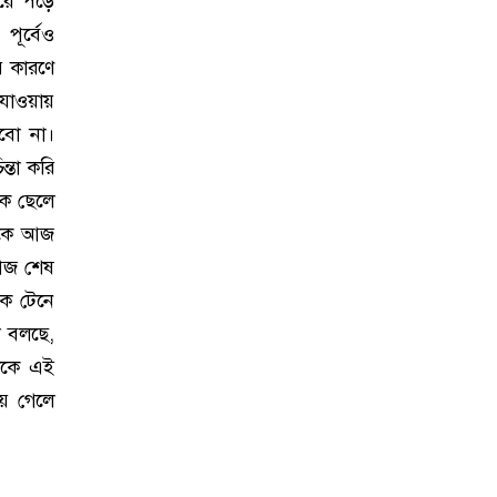
রে পড়ে
ূর্বেও
র কারণে
 যাওয়ায়
বো না।
্তা করি
এক ছেলে
তোকে আজ
 আজ শেষ
কে টেনে
ে বলছে,
দাকে এই
য়ে গেলে