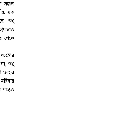
সন্তান
াচ্চ এক
ছে। শুধু
সহায়তাও
ায় থেকে
ন্দ্রের
া, শুধু
শ তাহার
 মরিবার
ত্ত্বেও