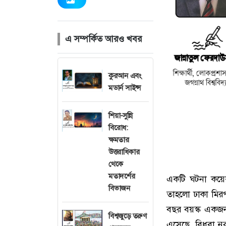
এ সম্পর্কিত আরও খবর
কুরআন এবং
মডার্ন সাইন্স
শিয়া-সুন্নি
বিরোধ:
ক্ষমতার
উত্তরাধিকার
থেকে
মতাদর্শের
একটি ঘটনা কয়েক
বিভাজন
তাহলো ঢাকা মিরপ
বছর বয়স্ক একজন
বিশ্বজুড়ে তরুণ
এসেছে, বিধবা ন