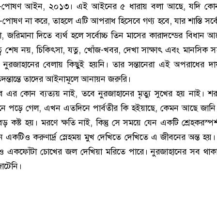
ণ-পোষণ আইন, ২০১৩। এই আইনের ৫ ধারায় বলা আছে, যদি কোন 
পোষণ না করে, তাহলে এটি আপরাধ হিসেবে গণ্য হবে, যার শাস্তি সর্বে
া, জরিমানা দিতে ব্যর্থ হলে সর্বোচ্চ তিন মাসের কারাদন্ডের বিধান আ
্ব শেষ নয়, চিকিৎসা, যত্ন, খোঁজ-খবর, দেখা সাক্ষাৎ এবং মানসিক 
ম্ভবত নুরজাহানের বেলায় কিছুই হয়নি। তার সন্তানেরা এই অপরাধের দ
তদন্তান্তে তাদের আইনামূলে আনায়ন জরুরি।
 এর কোন ব্যত্যয় নাই, তবে নুরজাহানের মৃত্যু সুখের হয় নাই। শরৎচ
ে পড়ে গেল, এখন এতদিনে পার্বতীর কি হইয়াছে, কেমন আছে জানি ন
ড় কষ্ট হয়। মরণে ক্ষতি নাই, কিন্তু সে সময়ে যেন একটি শ্রেহকরস্পর্
 একটিও করুণার্দ্র স্নেহময় মুখ দেখিতে দেখিতে এ জীবনের অন্ত হয়।
 একফোঁটা চোখের জল দেখিয়া মরিতে পারে। নুরজাহানের সব থাকা স
জোটেনি।