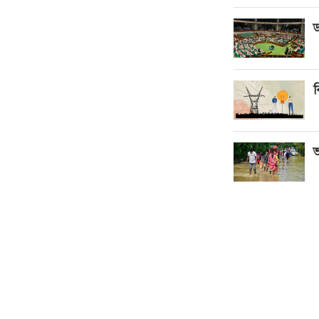
ড
ব
ভ