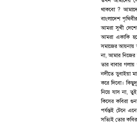
তখন আমাদের কে
থাকবো ? আমাদের
বাংলাদেশ পৃথিবী
আমরা সুখী দেশের
আমরা একাকি হয়ে
সমাজের আয়নায় আম
না, আমার নিজের
তার বাবার গলায় 
নদীতে ডুবাইয়া ম
করে দিবো। কিছু
নিয়ে যাস না, ত
কিসের কবিরা গু
পর্যন্তই টেনে 
সত্যিই তোর কবির