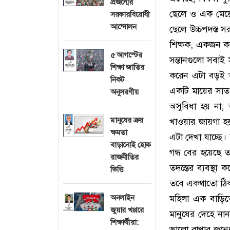
প্রজন্মের
ছেলে ও এক মেয়ে
সরকারবিরোধী
আন্দোলন
ছেলে উচ্চপদস্ত স
শিক্ষক, একজন কান
৫ আগস্টের
সন্তানগুলো সবাই
শিক্ষা জাতির
করেন এটা বড়ই 
নিকট
একটি মায়ের সাত
অনুসরণীয়
অসুবিধা হয় না,
মানুষের ক্রয়
খাওয়ার জায়গা হ
ক্ষমতা
এটা দেখা যাচ্ছে
বাড়ানোই হোক
গন্ধ বের হয়েছে 
রাজনীতির
তদন্তের ব্যবস্থ
ভিত্তি
তবে একথাতো ঠিক
অনলাইন
মহিলা এক বাড়ি
জুয়ার খপ্পরে
মানুষের দেহে নান
শিক্ষার্থীরা:
ভালো রাখার জন্য