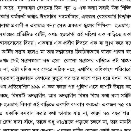
 আছে। নুরজাহান বেগমের তিন পুত্র ও এক কন্যা সবাই উচ্চ শিক্
রকারি কর্মকর্তা অর্থাৎ উপসচিব পদমর্যাদার, একজন বেসরকারি বিশ্ববিদ
াডা প্রবাসী ও একমাত্র কন্যা সেও একজন স্কুলের শিক্ষিকা। হতভাগ্য
 সমাজের প্রতিষ্ঠিত ব্যক্তি, অথচ হতভাগ্য ওই মহিলা এক বাড়িতে এক
আফসোসের বিষয়। একবার এক প্রবীণ দিবসে এক মা দুঃখ করে বল
 আটটা সন্তান হলেও মা তার সন্তানদের ঠিকঠাকভাবে লালন-পালন 
 অথচ সেই সন্তানগুলো বড় হলে কোনো সন্তানের বাড়িতে ওই মায়ে
য় না, এটা যদিও সব ক্ষেত্রে সঠিক নহে, তথাপিয় অধিকাংশ পরিবা
। হতভাগ্য নুরজাহান বেগমের মৃত্যুর পর তার লাশে পচন ধরে যখন আ
তখন প্রতিবেশিরা ৯৯৯ এ কল করার পর পুলিশ এসে লাশটি উদ্ধার ক
া করেছে, বিষয়টি তদন্তাধীন, আর তদন্তাধীন বিষয় নিয়ে কথা বলা সমী
 হতভাগ্য বিধবা ওই বাড়িতে একাকি বসবাস করতো। একজন ৭৫ বছর
তে একাকি বসবাস করার কথা ভাবাও যায় না, কারণ ৭০ বছর প
া রোগ বাসা বাঁধে, তাকে শুধু খাওয়ালে পড়ালে চলবে না, তার মানসিক স্
ে প্রয়োজন তাকে সঙ্গ দেওয়া। একজন কঠিন রোগের রোগী হলেও ডাক্