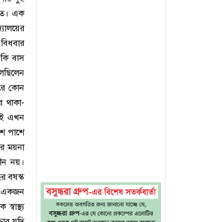
ষিত। এক
্যালয়ের
 বিধবার
াকি বাস
েছিলেন
করে কোন
র থাকা-
রেই এখন
শে পাশে
রে ময়না
চীন নয়।
 বষস্ক
র একজন
বাস্থ্য
তার যদি