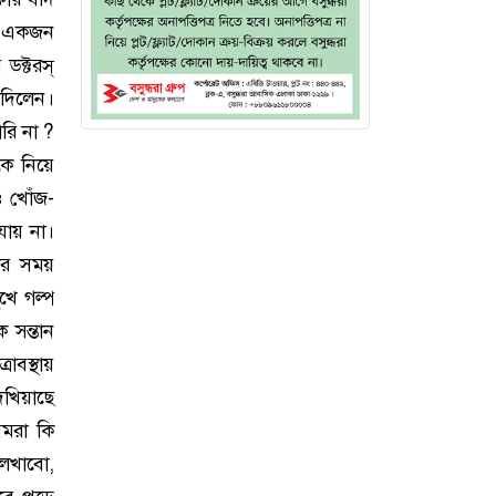
ে, একজন
ডক্টরস্
 দিলেন।
রি না ?
কে নিয়ে
ও খোঁজ-
যায় না।
ার সময়
ুখে গল্প
ক সন্তান
াবস্থায়
েখিয়াছে
মরা কি
লেখাবো,