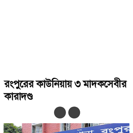
রংপুরের কাউনিয়ায় ৩ মাদকসেবীর
কারাদণ্ড
অ-
অ+