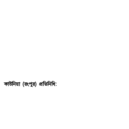
কাউনিয়া (রংপুর) প্রতিনিধি:
রংপুরের কাউনিয়ায় প্রকাশ্যে মাদক
সেবন করার অপরাধে তিন জনকে গ্রেফতার করেছে পুলিশ। পরে
ভ্রাম্যমাণ আদালতের মাধ্যমে প্রত্যেককেই তিন মাস করে বিনাশ্রম
কারাদণ্ড দেয়া হয়। আজ শনিবার (৬ জুন) উপজেলা সহকারী
কমিশনার (ভূমি) অংকন পাল এই দণ্ডাদেশ প্রদান করেন।
দন্ডপ্রাপ্তরা হলো, উপজেলার বালাপাড়া ইউনিয়নের খোপাতী গ্রামের