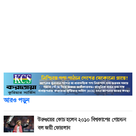
রেজাউল হক, একই এলাকার মোহাম্মদ আলী ও কুর্শা ইউনিয়নের
চানঘাট গ্রামের ওমর ফারুক।
কাউনিয়া থানার এসআই ব্রজ গোপাল কর্মকার জানান, গতকাল
শুক্রবার দিনগত রাতে পুলিশের এক টিম উপজেলার চারঘাট
প্রাথমিক বিদ্যালয় মাঠে প্রকাশ্যে গাঁজা সেবন করার সময় ওই তিন
যুবককে আটক করে। পরে ভ্রাম্যমাণ আদালতে তারা অপরাধ স্বীকার
করায় তাদের প্রত্যেককে বিনাশ্রম কারাদন্ডের আদেশ দেয় বিচারক।
আরও পড়ুন
উরুগুয়ের কোচ হলেন ২০১০ বিশ্বকাপের গোল্ডেন
বল জয়ী ফোরলান