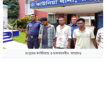
রংপুরের কাউনিয়ায় ৩ মাদকসেবীর কারাদণ্ড