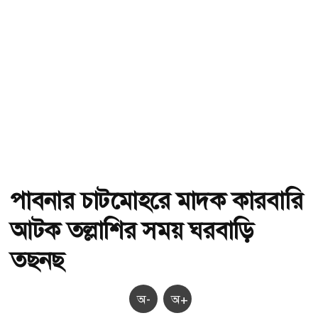
পাবনার চাটমোহরে মাদক কারবারি
আটক তল্লাশির সময় ঘরবাড়ি
তছনছ
অ-
অ+