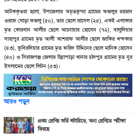
আটককৃতরা হলো, উপজেলার অমৃতকুন্ডা গ্রামের ফজলুর রহমান
ওরফে ঘোড়া ফজলু (৫০), তার ছেলে রাসেল (২৫), একই এলাকার
মৃত কোরবান আলীর ছেলে আনোয়ার হোসেন (৭২), বালুদিয়ার
সাহাপুর গ্রামের মৃত আলী আশরাফ আলীর ছেলে জাকির খন্দকার
(৪৩), কুবিরদিয়ার গ্রামের মৃত ফরিদ উদ্দিনের ছেলে মানিক হোসেন
(৪০) ও সিরাজগঞ্জ জেলার উল্লাপাড়া থানার চাঁদপুর গ্রামের মৃত নুর
ইসলামের ছেলে লিটন (৫৩)।
আরও পড়ুন
প্রথম শ্রেণির ভর্তি লটারিতে, অন্য শ্রেণিতে পরীক্ষা
ফিরছে