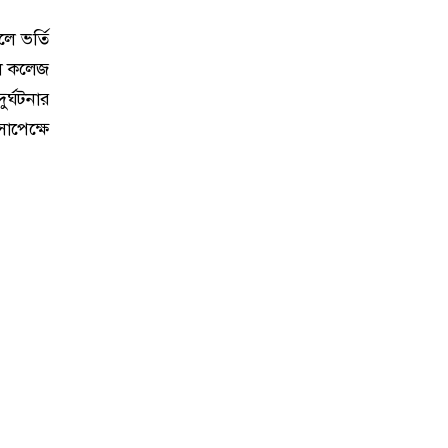
ে ভর্তি
েল কলেজ
ুর্ঘটনার
াপেক্ষে