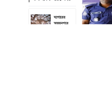
যশোরের
অভয়নগরে
টানা ৮ ঘণ্টা
বিদ্যুৎ না
থাকায় খামারে
৪০০ মুরগির
মৃত্যু
নেত্রকোনার
দুর্গাপুরে
সোমেশ্বরী নদী
থেকে ব্যক্তির
মরদেহ উদ্ধার
বড়াইগ্রাম (নাটোর)
মাদক কারবারিকে 
পাইপলাইনে
ইউনিয়নের রাজেন্
লিকেজ,