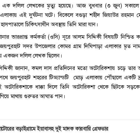
 এক দলিল লেখকের মৃত্যু হয়েছে। আজ বুধবার (৩ জুন) সকালে
ড় এলাকায় এই দুর্ঘটনা ঘটে। বিকেলে বগুড়া শহীদ জিয়াউর রহমান 
াসপাতালে চিকিৎসাধীন অবস্থায় তিনি মারা যান।
ার ভারপ্রাপ্ত কর্মকর্তা (ওসি) নূরে আলম সিদ্দিকী বিষয়টি নিশ্চিত 
য়পুরহাট সদর উপজেলার কোমর গ্রাম দিঘিপাড়া এলাকার মৃত নাম
ায় একজন দলিল লেখক ছিলেন।
িদ্দিকী জানান, কমল দাস প্রতিদিনের মতো অটোরিকশায় চড়ে তার
 পথে জয়পুরহাট শহরের টিঅ্যান্ডটি মোড় এলাকায় পৌঁছালে একটি দ্
 অটোরিকশাকে ধাক্কা দিলে তিনি অটোরিকশা থেকে ছিটকে সড়কে
ে গিয়ে মাথায় গুরুতর আঘাত পান।
াটোরের বড়াইগ্রামে ইয়াবাসহ দুই মাদক কারবারি গ্রেফতার