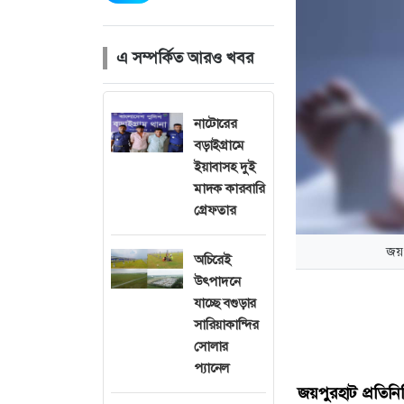
এ সম্পর্কিত আরও খবর
নাটোরের
বড়াইগ্রামে
ইয়াবাসহ দুই
মাদক কারবারি
গ্রেফতার
জয়প
অচিরেই
উৎপাদনে
যাচ্ছে বগুড়ার
সারিয়াকান্দির
সোলার
প্যানেল
জয়পুরহাট প্রতিনি