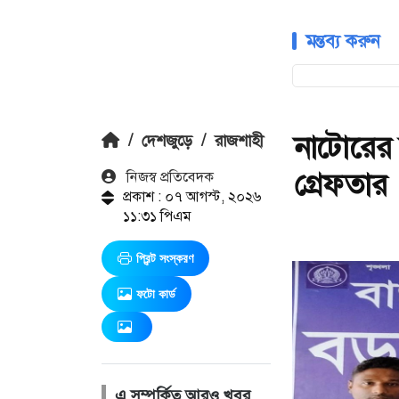
মন্তব্য করুন
নাটোরের 
/
দেশজুড়ে
/
রাজশাহী
গ্রেফতার
নিজস্ব প্রতিবেদক
প্রকাশ : ০৭ আগস্ট, ২০২৬
১১:৩১ পিএম
প্রিন্ট সংস্করণ
ফটো কার্ড
এ সম্পর্কিত আরও খবর