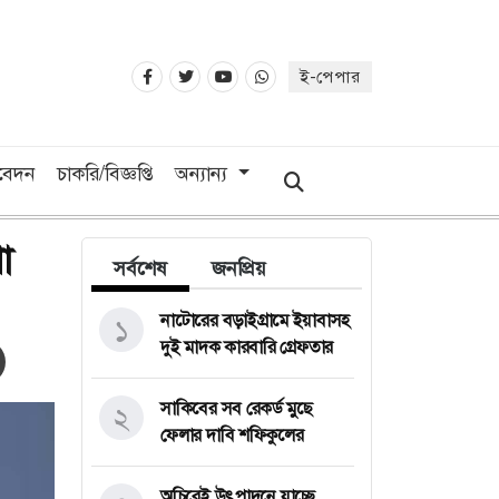
ই-পেপার
িবেদন
চাকরি/বিজ্ঞপ্তি
অন্যান্য
া
সর্বশেষ
জনপ্রিয়
নাটোরের বড়াইগ্রামে ইয়াবাসহ
১
দুই মাদক কারবারি গ্রেফতার
সাকিবের সব রেকর্ড মুছে
২
ফেলার দাবি শফিকুলের
অচিরেই উৎপাদনে যাচ্ছে