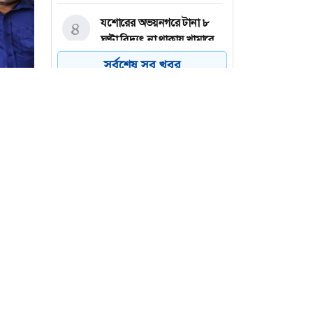
যশোরের অভয়নগরে টানা ৮
৪
ঘণ্টা বিদ্যুৎ না থাকায় খামারে
৪০০ মুরগির মৃত্যু
সর্বশেষ সব খবর
সালমান শাহ হত্যা মামলা:
৫
ডনকে কারাগারে পাঠানোর
নির্দেশ
ঢাকায় অফিসার নিয়োগ দেবে
৬
ইজি ফ্যাশন, বেতন ৪৫ হাজার
টসহ দুই
চান্দাই
রবার (৭