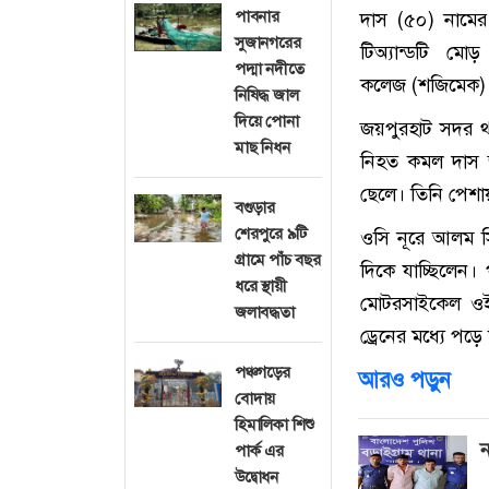
পাবনার
দাস (৫০) নামের
সুজানগরের
টিঅ্যান্ডটি মো
পদ্মা নদীতে
কলেজ (শজিমেক) হ
নিষিদ্ধ জাল
দিয়ে পোনা
জয়পুরহাট সদর থান
মাছ নিধন
নিহত কমল দাস জ
ছেলে। তিনি পেশ
বগুড়ার
শেরপুরে ৯টি
ওসি নূরে আলম স
গ্রামে পাঁচ বছর
দিকে যাচ্ছিলেন।
ধরে স্থায়ী
মোটরসাইকেল ওই
জলাবদ্ধতা
ড্রেনের মধ্যে পড়
পঞ্চগড়ের
আরও পড়ুন
বোদায়
হিমালিকা শিশু
ন
পার্ক এর
উদ্বোধন