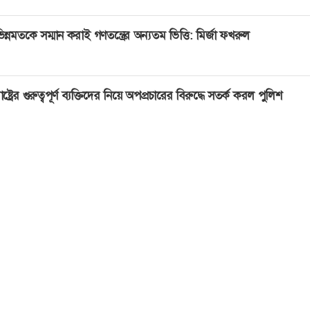
িন্নমতকে সম্মান করাই গণতন্ত্রের অন্যতম ভিত্তি: মির্জা ফখরুল
াষ্ট্রের গুরুত্বপূর্ণ ব্যক্তিদের নিয়ে অপপ্রচারের বিরুদ্ধে সতর্ক করল পুলিশ