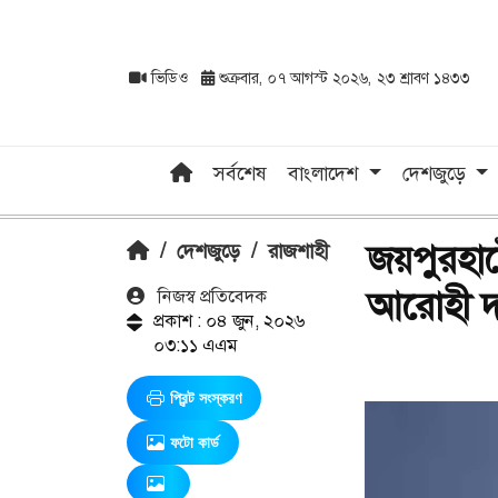
ভিডিও
শুক্রবার, ০৭ আগস্ট ২০২৬, ২৩ শ্রাবণ ১৪৩৩
সর্বশেষ
বাংলাদেশ
দেশজুড়ে
জয়পুরহা
/
দেশজুড়ে
/
রাজশাহী
আরোহী দল
নিজস্ব প্রতিবেদক
প্রকাশ : ০৪ জুন, ২০২৬
০৩:১১ এএম
প্রিন্ট সংস্করণ
ফটো কার্ড