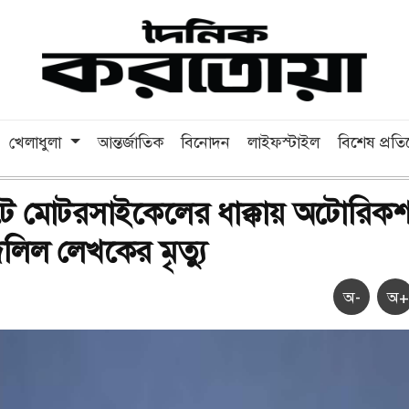
খেলাধুলা
আন্তর্জাতিক
বিনোদন
লাইফস্টাইল
বিশেষ প্রত
টে মোটরসাইকেলের ধাক্কায় অটোরিকশ
িল লেখকের মৃত্যু
অ-
অ+