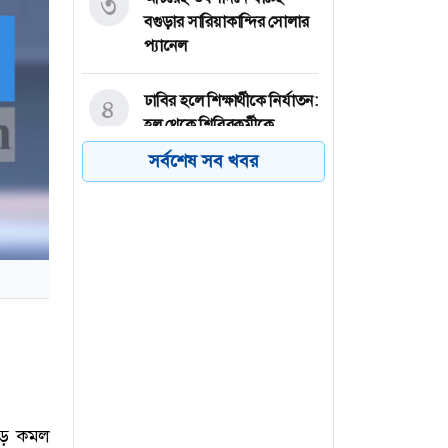
৩
বগুড়ার সারিয়াকান্দির সোলার
প্যানেল
ঢাবির হলে শিক্ষার্থীকে নির্যাতন:
৪
হল থেকে শিবিরকর্মীকে
বহিষ্কার
সর্বশেষ সব খবর
পাবনার সুজানগরের পদ্মা
৫
নদীতে নিষিদ্ধ জাল দিয়ে পোনা
মাছ নিধন
জুলাই স্মৃতি জাদুঘরে কতটা
৬
ফুটে উঠেছে গণঅভ্যুত্থানের
চিত্র?
ড়ে কমল